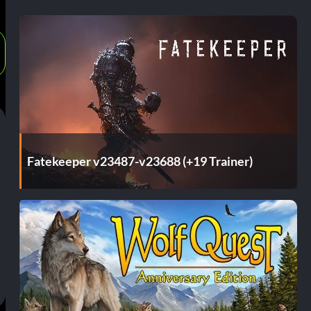
Fatekeeper v23487-v23688 (+19 Trainer)