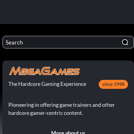
The Hardcore Gaming Experience
since 1998
Pioneering in offering game trainers and other
hardcore gamer-centric content.
More about us