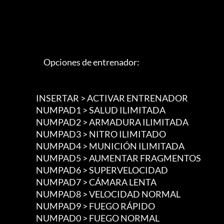
                             Opciones de entrenador:

                        INSERTAR > ACTIVAR ENTRENADOR

                        NUMPAD1 > SALUD ILIMITADA

                        NUMPAD2 > ARMADURA ILIMITADA

                        NUMPAD3 > NITRO ILIMITADO

                        NUMPAD4 > MUNICIÓN ILIMITADA

                        NUMPAD5 > AUMENTAR FRAGMENTOS

                        NUMPAD6 > SUPERVELOCIDAD

                        NUMPAD7 > CÁMARA LENTA

                        NUMPAD8 > VELOCIDAD NORMAL

                        NUMPAD9 > FUEGO RÁPIDO

                        NUMPAD0 > FUEGO NORMAL
