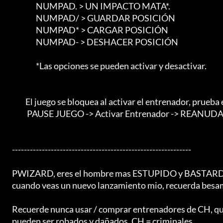
                        NUMPAD. > UN IMPACTO MATA*.

                        NUMPAD/ > GUARDAR POSICIÓN

                        NUMPAD* > CARGAR POSICIÓN

                        NUMPAD- > DESHACER POSICIÓN

                        *Las opciones se pueden activar y desactivar.

                 El juego se bloquea al activar el entrenador, prueba estos pasos.

                  PAUSE JUEGO -> Activar Entrenador -> REANUDAR JUEGO.

	------------------------------------------------------------

	PWIZARD, eres el hombre mas ESTUPIDO y BASTARDO del mundo,

	cuando veas un nuevo lanzamiento mio, recuerda besame el culo.

	Recuerde nunca usar / comprar entrenadores de CH, que la información personal

	pueden ser robados y dañados, CH = criminales.
