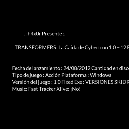
                            .: h4x0r Presente :.

	         TRANSFORMERS: La Caída de Cybertron 1.0 + 12 Entrenador

              Fecha de lanzamiento : 24/08/2012 Cantidad en disco/Formato : 1 rar

              Tipo de juego : Acción Plataforma : Windows

              Versión del juego : 1.0 Fixed Exe : VERSIONES SKIDROW/STEAM

              Music: Fast Tracker Xlive: ¡No!
