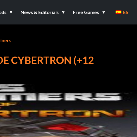
ods
News & Editorials
Free Games
ES
iners
DE CYBERTRON (+12