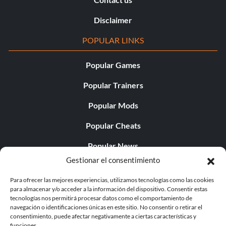
Disclaimer
POPULAR LINKS
Popular Games
Popular Trainers
Popular Mods
Popular Cheats
Popular News
Gestionar el consentimiento
Popular Editorials
Para ofrecer las mejores experiencias, utilizamos tecnologías como las cookies
Popular Free Games
para almacenar y/o acceder a la información del dispositivo. Consentir estas
tecnologías nos permitirá procesar datos como el comportamiento de
LATEST UPDATES
navegación o identificaciones únicas en este sitio. No consentir o retirar el
consentimiento, puede afectar negativamente a ciertas características y
funciones.