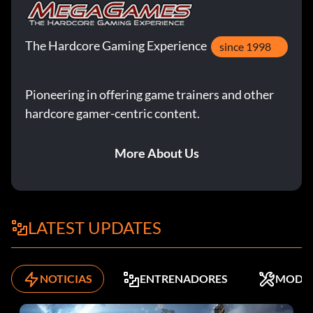
The Hardcore Gaming Experience
since 1998
Pioneering in offering game trainers and other
hardcore gamer-centric content.
More About Us
LATEST UPDATES
NOTICIAS
ENTRENADORES
MODS