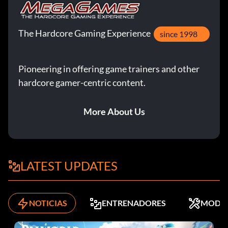
The Hardcore Gaming Experience
since 1998
Pioneering in offering game trainers and other
hardcore gamer-centric content.
More About Us
LATEST UPDATES
NOTICIAS
ENTRENADORES
MODS