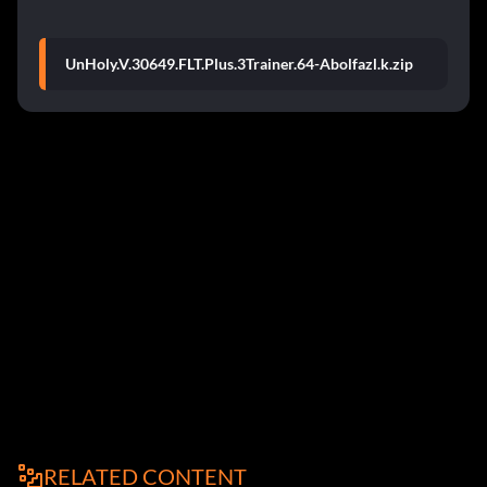
UnHoly.V.30649.FLT.Plus.3Trainer.64-Abolfazl.k.zip
RELATED CONTENT