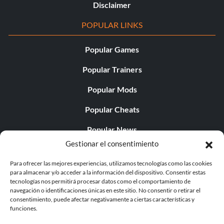
Disclaimer
POPULAR LINKS
Popular Games
Popular Trainers
Popular Mods
Popular Cheats
Popular News
Gestionar el consentimiento
Popular Editorials
Para ofrecer las mejores experiencias, utilizamos tecnologías como las cookies
Popular Free Games
para almacenar y/o acceder a la información del dispositivo. Consentir estas
tecnologías nos permitirá procesar datos como el comportamiento de
LATEST UPDATES
navegación o identificaciones únicas en este sitio. No consentir o retirar el
consentimiento, puede afectar negativamente a ciertas características y
funciones.
Palworld ya cuenta con dos versiones para móvil