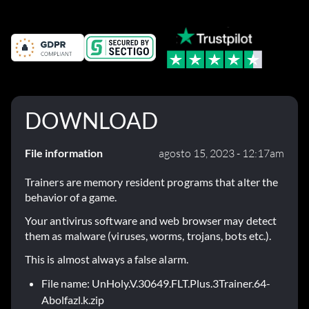
el parche 1.0.4
DOWNLOAD
File information
agosto 15, 2023 - 12:17am
Trainers are memory resident programs that alter the
behavior of a game.
Your antivirus software and web browser may detect
them as malware (viruses, worms, trojans, bots etc.).
This is almost always a false alarm.
File name: UnHoly.V.30649.FLT.Plus.3Trainer.64-
Abolfazl.k.zip