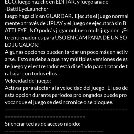
EGO, luego haz clic en EDITAR, y luego añade

-BattlEyeLauncher

luego haga clic en GUARDAR.  Ejecute el juego normal
mente a través de UPLAY y el juego se ejecutará sin B
ATTLEYE.  NO podrás jugar online o multijugador.  ¡Es
te entrenador es para USO EN CAMPAÑA DE UN SO
LO JUGADOR!

Algunas opciones pueden tardar un poco más en activ
arse.  Esto se debe a que hay múltiples versiones de es
te juego y el entrenador está diseñado para tratar de t
rabajar con todos ellos.

Velocidad del juego:

Activar para afectar a la velocidad del juego.  El uso de 
esta opción durante periodos prolongados puede pro
vocar que el juego se desincronice o se bloquee.

=========================================
===========================

Silenciar teclas de acceso rápido:

-------------------------------------------------------
