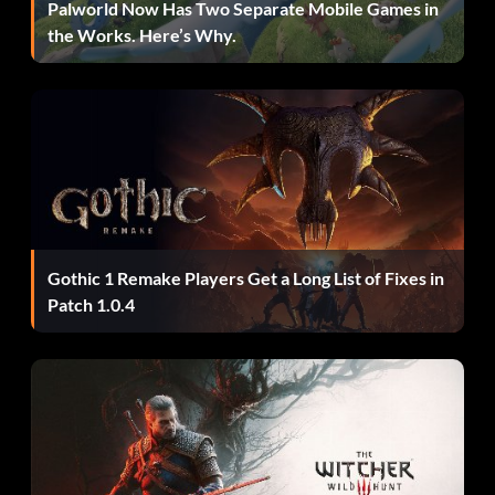
Palworld Now Has Two Separate Mobile Games in
the Works. Here’s Why.
Zum Beispiel: DamageMultiplierArray[0] = 0.0
Schaden der Waffe
Waffenaufwertungen: Ab Zeile 262 können Sie die
Aufrüstungskosten ändern, indem Sie diese Zeile ändern:
WeaponUpgradeToLevel2XPCost[0]=150 zu, sagen wir,
Gothic 1 Remake Players Get a Long List of Fixes in
WeaponUpgradeToLevel2XPCost[0]=15
Patch 1.0.4
Psychonauts-Osterei:
In Kapitel 4, nachdem du das erste Schachrätsel gelöst
hast, wirst du von dem riesigen unschlagbaren
Kartenmonster in ein Loch gejagt. Wenn Sie dort unten