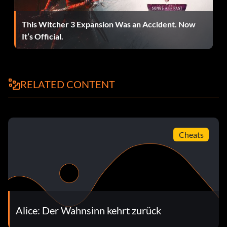
ankommen, gehen Sie ein kurzes Stück voraus und
schauen Sie an die rechte Wand, um einen Herzstein zu
This Witcher 3 Expansion Was an Accident. Now
finden. Schrumpfen Sie nach unten, um zu entdecken,
It’s Official.
dass es sich um einen falschen Stein handelt. Lauft in den
Schlüsselloch-Tunnel und auf der anderen Seite befindet
sich ein Boden, den ihr mit einer Bombe aufbrechen
könnt. Tun Sie das und gehen Sie dann die Treppe
RELATED CONTENT
hinunter, um eine Erinnerung und zusätzliche Zähne zu
erhalten. Beachten Sie das Skelett, das auf dem Stuhl sitzt
- es ist Raz aus Psychonauts. Man erkennt ihn an der roten
Brille, seiner Gestalt und der Position, in der er sich
befindet (dies ist die Haltung, die er für einen
Cheats
Gedankenangriff verwendet). Es sieht so aus, als sei Raz
tot, vielleicht ein Zeichen dafür, dass es kein Psychonauts
2 geben wird.
Alice: Der Wahnsinn kehrt zurück