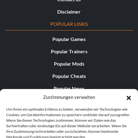
Disclaimer
POPULAR LINKS
Popular Games
Popular Trainers
Popular Mods
Popular Cheats
Popular News
Zustimmungen verwalten
Popular Editorials
Um Ihnen ein optimales Erlebnis zu bieten, verwenden wir Technologien wie
Popular Free Games
Cookies, um Geräteinformationen zu speichern und/oder darauf zuzugreifen.
Wenn Sie diesen Technologien zustimmen, können wir Daten wie das
LATEST UPDATES
Surfverhalten oder eindeutige IDs auf dieser Website verarbeiten. Wenn Sie
Ihre Zustimmung nicht erteilen oder zurückziehen, können bestimmte
Merkmale und Funktionen beeinträchtigt werden.