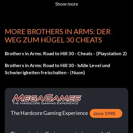
Super Squad freischalten
Show more
Spiele und schließe das Spiel im Authentic-Modus ab, um
den Super Squad Cheat freizuschalten.
MORE BROTHERS IN ARMS: DER
WEG ZUM HÜGEL 30 CHEATS
Das Ganze beschleunigen
Brothers in Arms: Road to Hill 30 - Cheats - (Playstation 2)
Brothers in Arms: Road to Hill 30 - bAlle Level und
Schlagen Sie das Spiel einfach einmal auf Leicht durch.
Schwierigkeiten freischalten - (Nuon)
Gehen Sie dann zur Kapitelauswahl und spielen Sie das
allerletzte Level auf einem anderen Schwierigkeitsgrad, um
diesen Cheat zu erhalten.
The Hardcore Gaming Experience
since 1998