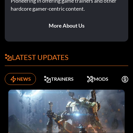
Pioneering in offering game trainers and other
hardcore gamer-centric content.
More About Us
LATEST UPDATES
NEWS
TRAINERS
MODS
K