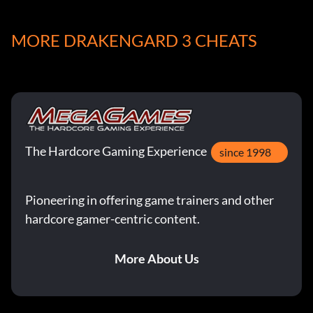
freizuschalten.
MORE DRAKENGARD 3 CHEATS
Macht des Liedes (Bronze): Aktiviere zum ersten Mal den
Intoner-Modus.
Momentane Perfektion (Bronze): Einen erfolgreichen
Gegenangriff ausgeführt.
The Hardcore Gaming Experience
Geschickter Kämpfer (Bronze): Eine Waffenwechsel-
since 1998
Kombo ausgeführt.
Pioneering in offering game trainers and other
Erstmaliger Shopper (Bronze): War zum ersten Mal
hardcore gamer-centric content.
einkaufen.
Waffensammler (Casual) (Bronze): 5 Waffen gesammelt.
More About Us
Waffensammler (Ernsthaft) (Bronze): 15 Waffen
gesammelt.