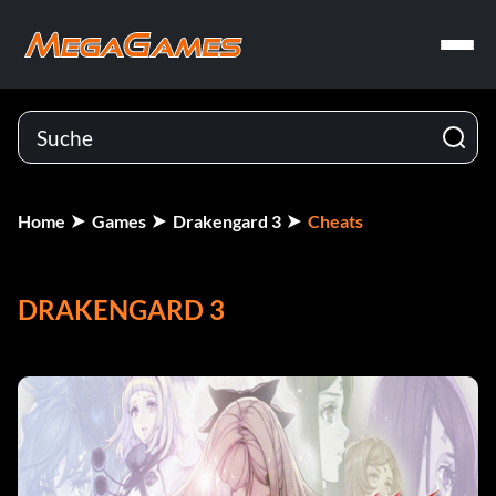
Home
Games
Drakengard 3
Cheats
DRAKENGARD 3