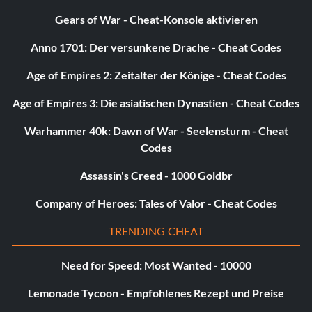
Gears of War - Cheat-Konsole aktivieren
Ein schmerzhaft erlesenes Geschenk! (Bronze): Du hast
das zweite Geschenk von Decad angenommen.
Anno 1701: Der versunkene Drache - Cheat Codes
Die Freude ist ganz meinerseits... (Bronze): Nimm das
Age of Empires 2: Zeitalter der Könige - Cheat Codes
zweite Geschenk von Octa an.
Age of Empires 3: Die asiatischen Dynastien - Cheat Codes
So freundlich wie ich schön bin (Bronze): Nimmt das
Warhammer 40k: Dawn of War - Seelensturm - Cheat
zweite Geschenk von Cent an.
Codes
Assassin's Creed - 1000 Goldbr
Company of Heroes: Tales of Valor - Cheat Codes
TRENDING CHEAT
Need for Speed: Most Wanted - 10000
Lemonade Tycoon - Empfohlenes Rezept und Preise