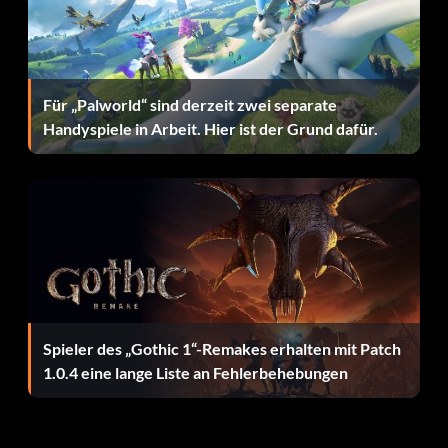
Kettenmeister (Silber): Erziele 100 aufeinanderfolgende
Treffer.
Für „Palworld“ sind derzeit zwei separate
Goldmeister (Silber): Verdienen Sie insgesamt 300.000
Handyspiele in Arbeit. Hier ist der Grund dafür.
Gold.
Probezeit (Bronze): Mindestens eine Mission mit jedem
Schüler abgeschlossen.
Gib mir dein Geld! (Bronze): Erfülle einen von Accords
Wünschen.
Fork it All Over! (Silber): Erfülle 20 von Accords
Spieler des „Gothic 1“-Remakes erhalten mit Patch
Anfragen.
1.0.4 eine lange Liste an Fehlerbehebungen
Jede letzte Münze gehört mir! (Gold): Erfülle alle
Wünsche von Accord.