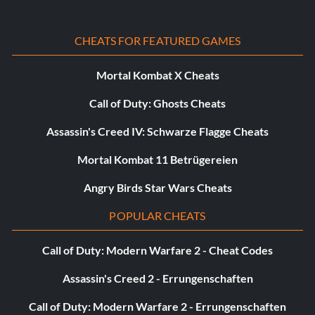
Der Puppenspieler (Bronze): Besiegen Sie Almisael.
Der Schlummer der Zwillingsmauern (Bronze): Besiege
CHEATS FOR FEATURED GAMES
Egregori.
Mortal Kombat X Cheats
Die Absicht der Drachen (Bronze): Besiege Gabriel.
Call of Duty: Ghosts Cheats
Gift und Blumen (Bronze): Besiegen Sie Raphael.
Assassin's Creed IV: Schwarze Flagge Cheats
The Sullied Dance (Bronze): Besiegen Sie Abdiel.
Mortal Kombat 11 Betrügereien
Der dienstbare Drache (Bronze): Besiegen Sie Zophiel.
Angry Birds Star Wars Cheats
POPULAR CHEATS
Die unsterbliche Farbe (Bronze): Besiegen Sie Galgaliel.
Call of Duty: Modern Warfare 2 - Cheat Codes
Der uralte Stammvater (Bronze): Besiege Ezrael.
Assassin's Creed 2 - Errungenschaften
Mach weiter. Du weißt, dass du es willst. (Bronze): Nimm
das zweite Geschenk von Dito an.
Call of Duty: Modern Warfare 2 - Errungenschaften