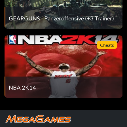
Das letzte Lied (Platin): Ich kann den Ton hören.
GEARGUNS - Panzeroffensive (+3 Trainer)
Kapitel Null (Bronze): Schließe Kapitel 0 ab.
Ende A (Silber): Schließe Zweig A ab.
Cheats
Ende B (Silber): Schließe Zweig B ab.
Ende C (Silber): Schließe Zweig C ab.
Ende D (Gold): Schließe Zweig D ab.
NBA 2K14
Die Flut der Lust (Bronze): Besiegen Sie Phanuel.
Der Fall des Eisigen Schlosses (Bronze): Besiegen Sie
Armaros.