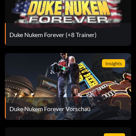
Boxenmeister (Bronze)
Zielsetzung: Besiegt den Battlelord in Las Vegas
Duke Nukem Forever (+8 Trainer)
Raserei auf der Straße (Bronze)
Insights
Zielsetzung: Töte 15 Aliens mit dem Monstertruck
Besonderer Dank (Bronze)
Zielsetzung: Sieh dir den Abspann bis zum Ende an.
Duke Nukem Forever Vorschau
Klebebombe wie du! (Bronze)
Zielsetzung: Eine Stolpermine auf einen lebenden