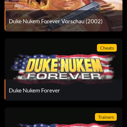
Einäugiger Freak (Bronze)
Duke Nukem Forever Vorschau (2002)
Zielsetzung: Besiegt den Zykloiden
Partytier (Bronze)
Cheats
Zielsetzung: Trinke alle Biere im Strip-Club.
Pescaphobe (Bronze)
Zielsetzung: Töte alle Welse im Unterwasserlevel.
Duke Nukem Forever
Tortenstück (Bronze)
Zielsetzung: Schließe die SP-Kampagne auf dem leichten
Trainers
Schwierigkeitsgrad ab.