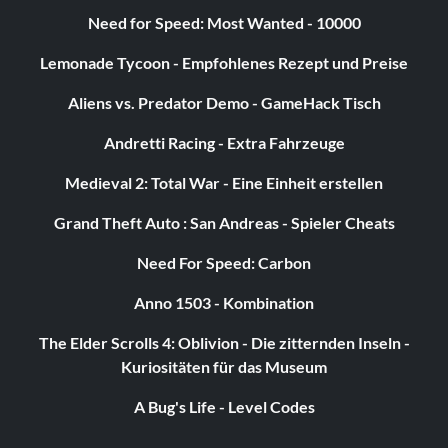
Need for Speed: Most Wanted - 10000
Ich bin alles, was Mensch ist (Silber)
Lemonade Tycoon - Empfohlenes Rezept und Preise
Aliens vs. Predator Demo - GameHack Tisch
Zielsetzung: Alle Ego-Cap-Belohnungen entdecken
Andretti Racing - Extra Fahrzeuge
Let's Rock (Silber)
Medieval 2: Total War - Eine Einheit erstellen
Zielsetzung: Schließe die SP-Kampagne auf normalem
Grand Theft Auto : San Andreas - Spieler Cheats
Schwierigkeitsgrad ab.
Need For Speed: Carbon
Anno 1503 - Kombination
Nicht schlecht für einen Menschen (Silber)
The Elder Scrolls 4: Oblivion - Die zitternden Inseln -
Zielsetzung: Besiegt die Alien-Königin
Kuriositäten für das Museum
A Bug's Life - Level Codes
Oktazid (Silber)