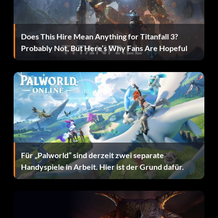
Er hat ein Hologramm! (Bronze)
Zielsetzung: Einsatz eines Holoduke in SP
Does This Hire Mean Anything for Titanfall 3?
Probably Not, But Here’s Why Fans Are Hopeful
Hippie-Stomper (Bronze)
Zielsetzung: 12 Aliens mit den Füßen stampfen
Ich brauche ein Date (Bronze)
Zielsetzung: Jede Seite eines Kalenders in SP ansehen
Für „Palworld“ sind derzeit zwei separate
Ich brauche ein Handtuch (Bronze)
Handyspiele in Arbeit. Hier ist der Grund dafür.
Zielsetzung: Von 10 Pregnator-Bomben getroffen werden