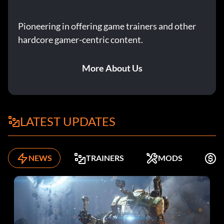
Kichererbsenflasche (Bronze)
Pioneering in offering game trainers and other
Zielsetzung: Ein Bier in SP trinken
hardcore gamer-centric content.
Das Schweinefleisch aufspießen (Bronze)
More About Us
Zielsetzung: Töte 6 Aliens mit dem Gabelstapler
Gut einfrieren! (Bronze)
LATEST UPDATES
Zielsetzung: Töte 15 gefrorene Aliens
NEWS
TRAINERS
MODS
K
Ganzkörper-Tourette (Bronze)
Zielsetzung: 10 Mal niedergeschlagen werden