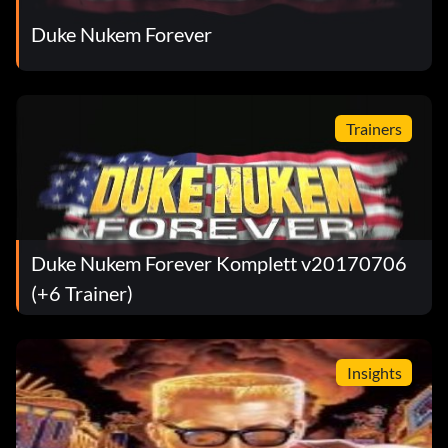
Niemand mag einen Jammerlappen (Bronze)
Duke Nukem Forever
Zielsetzung: Schalte das Talent in der Talkshow aus.
Trainers
Noms (Bronze)
Zielsetzung: Essen Sie 10 Lebensmittel in SP
Nukleare Verwüstung (Bronze)
Duke Nukem Forever Komplett v20170706
(+6 Trainer)
Zielsetzung: Töte 250 Aliens
Auf die Fresse (Bronze)
Insights
Zielsetzung: Töte 30 Aliens mit Kopfschüssen