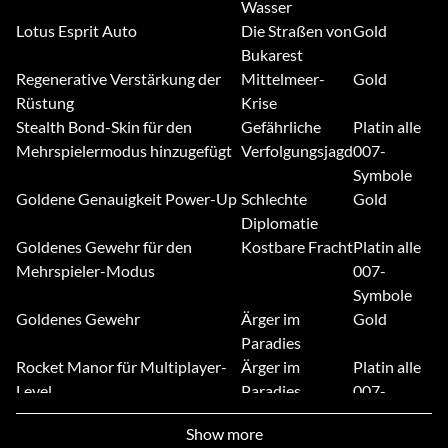
Wasser
Lotus Esprit Auto
Die Straßen von
Gold
Bukarest
Regenerative Verstärkung der
Mittelmeer-
Gold
Rüstung
Krise
Stealth Bond-Skin für den
Gefährliche
Platin alle
Mehrspielermodus hinzugefügt
Verfolgungsjagd
007-
Symbole
Goldene Genauigkeit Power-Up
Schlechte
Gold
Diplomatie
Goldenes Gewehr für den
Kostbare Fracht
Platin alle
Mehrspieler-Modus
007-
Symbole
Goldenes Gewehr
Ärger im
Gold
Paradies
Rocket Manor für Multiplayer-
Ärger im
Platin alle
Level
Paradies
007-
Symbole
Show more
Wächter-Skin für den
Kalter Empfang
Platin alle