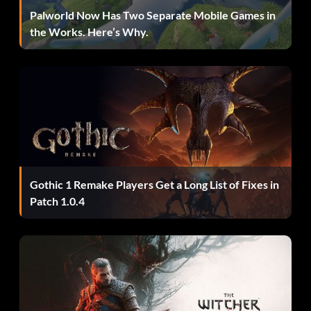
bekommt"
Palworld Now Has Two Separate Mobile Games in
the Works. Here’s Why.
Betretet zuerst den Belüftungsturm mit eurer Q-Kralle,
springt dann auf den Boden, bleibt aber hinter dem Kerl,
der am Computer tippt, holt eure Faust aus und schlagt ihn
von hinten, dann seht ihr eine rote Schlüsselkarte auf dem
Schreibtisch, hebt sie auf und entschlüsselt die Tür vor
dem Computer, geht rüber zur Amory-Tür und dort ist ein
Schlitz, in den ihr die Schlüsselkarte stecken könnt, dann
öffnet sich die Tür und ein Raketenwerfer und 4 Granaten
Gothic 1 Remake Players Get a Long List of Fixes in
befinden sich darin. GENIESSEN
Patch 1.0.4