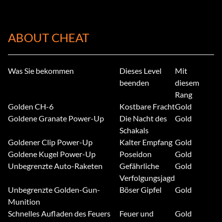
ABOUT CHEAT
Was Sie bekommen
Dieses Level
Mit
beenden
diesem
Rang
Golden CH-6
Kostbare Fracht
Gold
Goldene Granate Power-Up
Die Nacht des
Gold
Schakals
Goldener Clip Power-Up
Kalter Empfang
Gold
Goldene Kugel Power-Up
Poseidon
Gold
Unbegrenzte Auto-Raketen
Gefährliche
Gold
Verfolgungsjagd
Unbegrenzte Golden-Gun-
Böser Gipfel
Gold
Munition
Schnelles Aufladen des Feuers
Feuer und
Gold