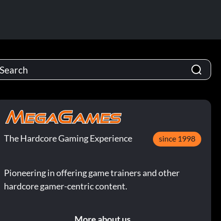
The Hardcore Gaming Experience
since 1998
Pioneering in offering game trainers and other
hardcore gamer-centric content.
More about us