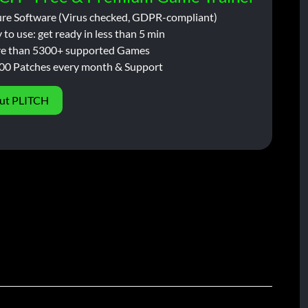
ure Software (Virus checked, GDPR-compliant)
 to use: get ready in less than 5 min
e than 5300+ supported Games
00 Patches every month & Support
ut PLITCH