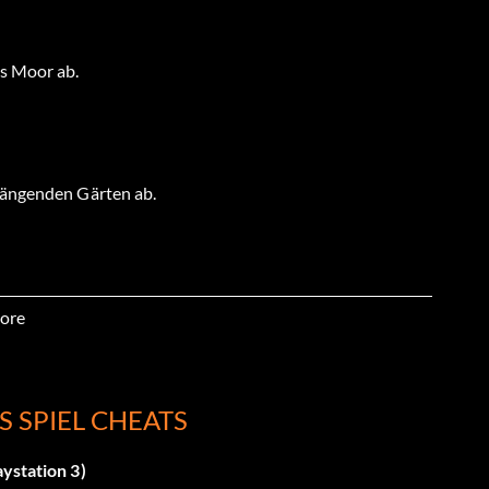
es Moor ab.
Hängenden Gärten ab.
benen von Goliath ab.
ore
 SPIEL CHEATS
aya ab.
ystation 3)