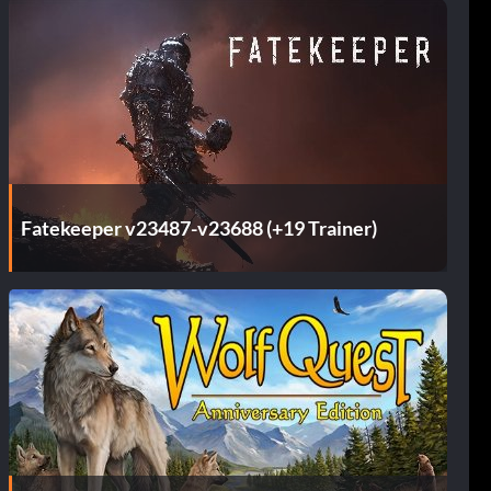
Fatekeeper v23487-v23688 (+19 Trainer)