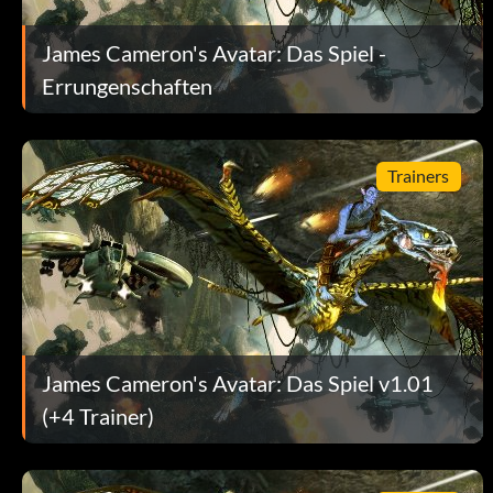
Silber:
James Cameron's Avatar: Das Spiel -
Errungenschaften
Turn the Tide Silver Trophy
Zielsetzung: Beanspruchen Sie 50% aller Territorien.
Trainers
Digital Bookworm Silver Trophy
Zielsetzung: Schalte 20 Pandorapedia-Artikel frei.
Weapon of Choice Silver Trophy
James Cameron's Avatar: Das Spiel v1.01
Zielsetzung: Töte 100 Feinde mit der Doppelwespe oder dem 
(+4 Trainer)
Jack of All Skills Silver Trophy