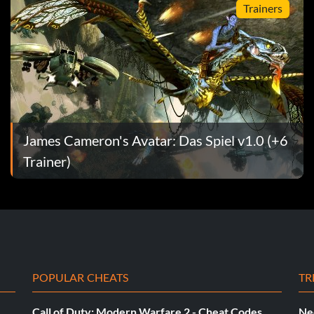
Trainers
James Cameron's Avatar: Das Spiel v1.0 (+6
Trainer)
ls eines der beiden Teams.
POPULAR CHEATS
TR
Call of Duty: Modern Warfare 2 - Cheat Codes
Ne