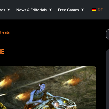
ods
News & Editorials
Free Games
DE
heats
ME