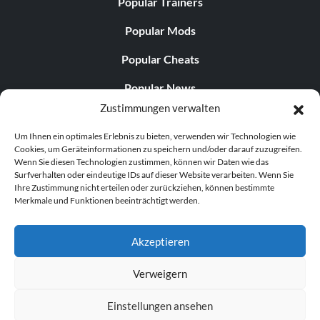
Popular Trainers
Popular Mods
Popular Cheats
Popular News
Zustimmungen verwalten
Popular Editorials
Um Ihnen ein optimales Erlebnis zu bieten, verwenden wir Technologien wie
Popular Free Games
Cookies, um Geräteinformationen zu speichern und/oder darauf zuzugreifen.
Wenn Sie diesen Technologien zustimmen, können wir Daten wie das
LATEST UPDATES
Surfverhalten oder eindeutige IDs auf dieser Website verarbeiten. Wenn Sie
Ihre Zustimmung nicht erteilen oder zurückziehen, können bestimmte
Merkmale und Funktionen beeinträchtigt werden.
Gothic 1 Remake Players Get a Long L...
Akzeptieren
Verweigern
© 1998–2026 MegaGames.com All rights reserved
Einstellungen ansehen
Privacy Policy
Terms of Service
Manage Cookie