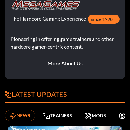
The Hardcore Gaming Experience
since 1998
Pioneering in offering game trainers and other
hardcore gamer-centric content.
More About Us
LATEST UPDATES
NEWS
TRAINERS
MODS
K