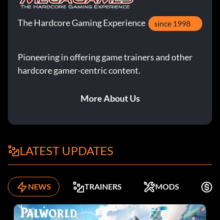
Frankenstein:
The Hardcore Gaming Experience
since 1998
Enter FQ4ESE
Pioneering in offering game trainers and other
hardcore gamer-centric content.
Giganta:
More About Us
Enter 95U7BM
The Joker:
LATEST UPDATES
Enter 9WYGLP
Kevin Smith:
NEWS
TRAINERS
MODS
K
Enter J6ANCT