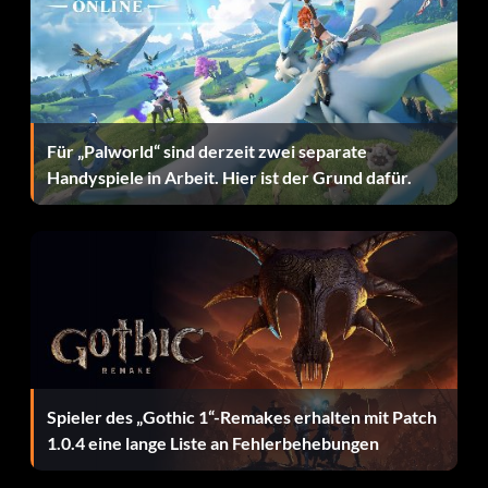
Lobo:
Enter B5ABPQ
Für „Palworld“ sind derzeit zwei separate
Music Meister:
Handyspiele in Arbeit. Hier ist der Grund dafür.
Enter S7GSDE
Nightwing:
Enter N9CZ7S
Plastic Man:
Spieler des „Gothic 1“-Remakes erhalten mit Patch
1.0.4 eine lange Liste an Fehlerbehebungen
Enter H2VB8Z