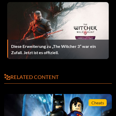
Red Hood:
Enter TRQTPS
Superboy:
Diese Erweiterung zu „The Witcher 3“ war ein
Zufall. Jetzt ist es offiziell.
Enter QDQ3YL
The Fierce Flame:
RELATED CONTENT
Enter NQ46RC
Red Brick Codes:
Cheats
Pause the game and enter the following codes to enable