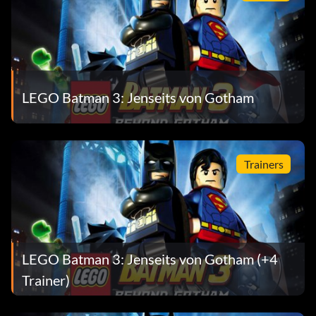
Enter EWTPKA
Festive Hats:
Enter PHHGPH
LEGO Batman 3: Jenseits von Gotham
Trainers
LEGO Batman 3: Jenseits von Gotham (+4
Trainer)