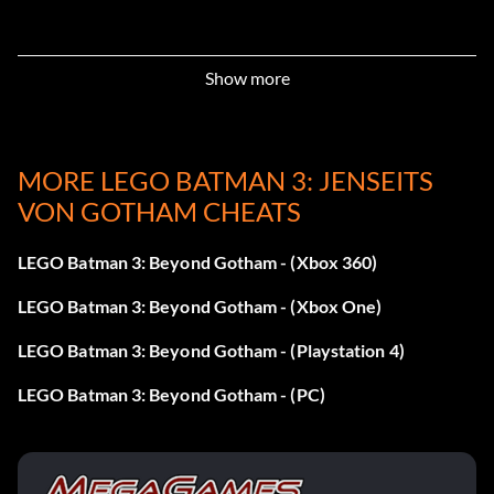
Beast Boy:
Show more
Enter YC3KZZ
Blauer Käfer:
MORE LEGO BATMAN 3: JENSEITS
VON GOTHAM CHEATS
Enter APEKBV
LEGO Batman 3: Beyond Gotham - (Xbox 360)
Deathstroke:
LEGO Batman 3: Beyond Gotham - (Xbox One)
Enter 5SW59X
LEGO Batman 3: Beyond Gotham - (Playstation 4)
LEGO Batman 3: Beyond Gotham - (PC)
Doktor Fate:
Enter 4HRERD