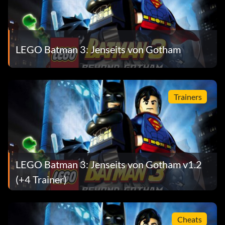
the corresponding effect.
Nieten x2:
LEGO Batman 3: Jenseits von Gotham
5MZ73E eingeben
Quest Detector:
Trainers
Enter KNJBD8
Minikit-Detektor:
LEGO Batman 3: Jenseits von Gotham v1.2
JYJAFX eingeben
(+4 Trainer)
Fight Captions:
Cheats