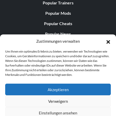
Popular Trainers
Popular Mods
Popular Cheats
Popular News
Zustimmungen verwalten
Popular Editorials
Um Ihnen ein optimales Erlebnis zu bieten, verwenden wir Technologien wie
Popular Free Games
Cookies, um Geräteinformationen zu speichern und/oder darauf zuzugreifen.
Wenn Sie diesen Technologien zustimmen, können wir Daten wie das
LATEST UPDATES
Surfverhalten oder eindeutige IDs auf dieser Website verarbeiten. Wenn Sie
Ihre Zustimmung nicht erteilen oder zurückziehen, können bestimmte
Merkmale und Funktionen beeinträchtigt werden.
Does This Hire Mean Anything for Tit...
Akzeptieren
Verweigern
© 1998–2026 MegaGames.com All rights reserved
Einstellungen ansehen