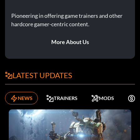
Pioneering in offering game trainers and other
hardcore gamer-centric content.
More About Us
LATEST UPDATES
NEWS
TRAINERS
MODS
K