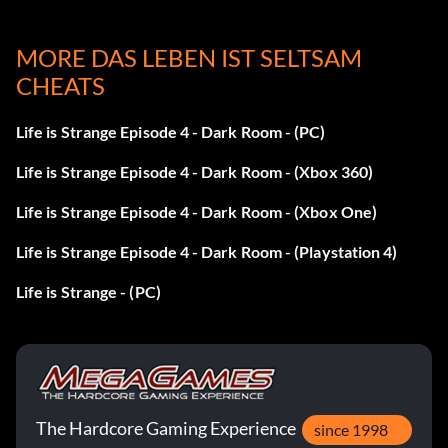
Room Bronze
MORE DAS LEBEN IST SELTSAM
Tripod Take optional photo #10 in Episode 4 | Dark Room
CHEATS
Bronze
Life is Strange Episode 4 - Dark Room - (PC)
Life is Strange Episode 4 - Dark Room - (Xbox 360)
Life is Strange Episode 4 - Dark Room - (Xbox One)
Life is Strange Episode 4 - Dark Room - (Playstation 4)
Life is Strange - (PC)
The Hardcore Gaming Experience
since 1998