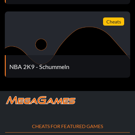
Überholspuren: 50
Cheats
Bei Ballklau: 50
Wettbewerbe Shots: 30
Michael Jordan
NBA 2K9 - Schummeln
Verwenden Sie die folgenden Anpassungen. Hinweis: Wenn
Sie die Schieberegler anpassen, schieben Sie jeden von
ihnen ganz nach links und dann nach rechts, um den
zugewiesenen Betrag zu erhöhen.
Michael Salem
CHEATS FOR FEATURED GAMES
Lebensdaten