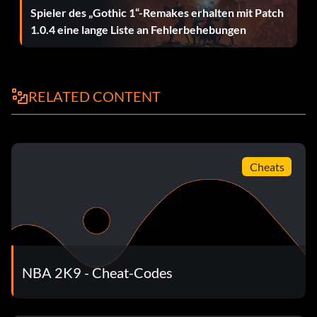
Spieler des „Gothic 1“-Remakes erhalten mit Patch
Eile: 90
1.0.4 eine lange Liste an Fehlerbehebungen
Hände: 88
Bei der Ballabwehr: 75
RELATED CONTENT
Stehender Dunk: 60
Cheats
Tendenzen
Tendenz zum Schießen: 60
Nahaufnahmen: 65
NBA 2K9 - Cheat-Codes
Mid-Range Shots: 65
3PT. Schüsse: 30