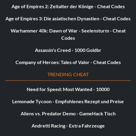
Allgemein
Age of Empires 2: Zeitalter der Könige - Cheat Codes
Age of Empires 3: Die asiatischen Dynastien - Cheat Codes
Alter: 24
Warhammer 40k: Dawn of War - Seelensturm - Cheat
Höhe: 6'6"
Codes
Assassin's Creed - 1000 Goldbr
Persönlichkeit: Ausdrucksstark
Company of Heroes: Tales of Valor - Cheat Codes
Bauen: Normal
TRENDING CHEAT
Hautfarbe: 2
Need for Speed: Most Wanted - 10000
Muskeltonus: Büffel
Lemonade Tycoon - Empfohlenes Rezept und Preise
Aliens vs. Predator Demo - GameHack Tisch
Haare
Andretti Racing - Extra Fahrzeuge
Frisur: Keine