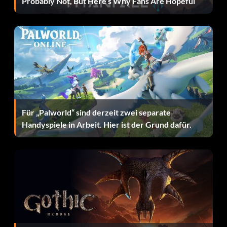
Probably Not, But Here’s Why Fans Are Hopeful
Dauerhaftigkeit: 80
Aus. Bewusstheit: 90
Def. Bewusstheit: 80
Potenzial: 50
Für „Palworld“ sind derzeit zwei separate
Stärke: 70
Handyspiele in Arbeit. Hier ist der Grund dafür.
Vertikal: 85
Schießen aus dem Dribbling: 75
Schießen im Verkehr: 80
Schnelligkeit: 86