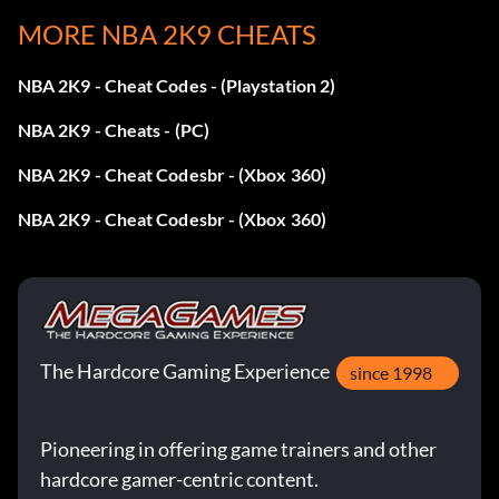
MORE NBA 2K9 CHEATS
Lebensdaten
NBA 2K9 - Cheat Codes - (Playstation 2)
NBA 2K9 - Cheats - (PC)
Voreinstellung: PG-Verteiler
NBA 2K9 - Cheat Codesbr - (Xbox 360)
Schießen schließen: 99
NBA 2K9 - Cheat Codesbr - (Xbox 360)
Schießen Med.: 91
Schießen 3 Pt.: 74
Freiwürfe: 78
The Hardcore Gaming Experience
since 1998
Legungen: 95
Pioneering in offering game trainers and other
Eintauchen: 85
hardcore gamer-centric content.