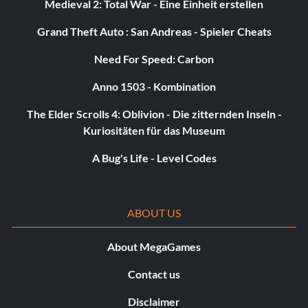
Medieval 2: Total War - Eine Einheit erstellen
Haarfarbe: Braun
Grand Theft Auto : San Andreas - Spieler Cheats
Need For Speed: Carbon
Bartwuchs: Keine
Anno 1503 - Kombination
Schnurrbart: Schnurrbart 4
The Elder Scrolls 4: Oblivion - Die zitternden Inseln -
Ziegenbart: Keine
Kuriositäten für das Museum
A Bug's Life - Level Codes
Gesicht
ABOUT US
Augenfarbe: Braun
Kopfbreite: 27
About MegaGames
Contact us
Kopf zurück: 42
Disclaimer