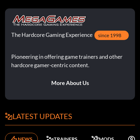
The Hardcore Gaming Experience
since 1998
Pioneering in offering game trainers and other
hardcore gamer-centric content.
More About Us
LATEST UPDATES
NEWS
TRAINERS
MODS
K