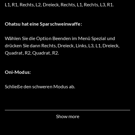
L1, R1, Rechts, L2, Dreieck, Rechts, L1, Rechts, L3, R1.
Ohatsu hat eine Sparschweinwaffe:
Wählen Sie die Option Beenden im Menü Spezial und
drücken Sie dann Rechts, Dreieck, Links, L3, L1, Dreieck,
Quadrat, R2, Quadrat, R2.
Oni-Modus:
Schließe den schweren Modus ab.
Roberto hat eine Waffe mit Boxhandschuhen:
Show more
Gehen Sie im Hauptmenü zur Option Spezial. Wählen Sie
die Option Beenden im Menü Spezial und drücken Sie dann
Dreieck, R3, Dreieck, Rechts, R1, L3, Dreieck, L1, Rechts, L3.