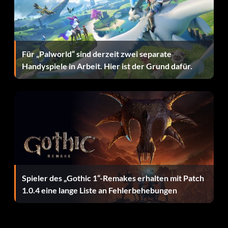
lassen Sie den Cursor auf dem Wort exit stehen und geben
Sie einen der folgenden Codes ein:
Schalte die Kleidung von Jubei Cammy frei:
Für „Palworld“ sind derzeit zwei separate
Handyspiele in Arbeit. Hier ist der Grund dafür.
Drücken Sie die Tasten L2, L2, Rechts, Rechts, L3, Dreieck,
Links, L1, L2, Quadrat.
Schalte die Kleidung von Ohatsu Chun-Li frei:
Drücken Sie die Tasten R3, Rechts, L2, Links, Links, R3, L1,
R1, Rechts, R3.
Spieler des „Gothic 1“-Remakes erhalten mit Patch
1.0.4 eine lange Liste an Fehlerbehebungen
Schalte die Kleidung von Roberto Guile frei:
Drücken Sie die Tasten R2, L2, Links, L1, Links, Rechts, R3,
Quadrat, Quadrat, Dreieck.