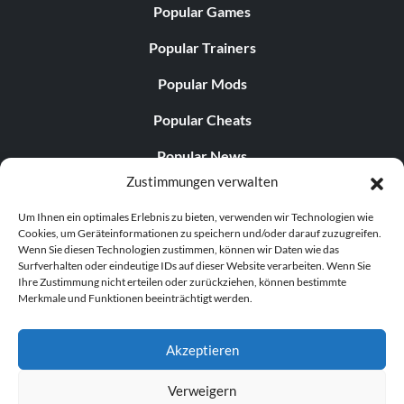
Popular Games
Master of the Prosthetic (60 points): Upgraded all
Popular Trainers
Prosthetic Tools to their limit.
Popular Mods
All Prosthetic Tools (30 points): Acquired all Prosthetic
Tools.
Popular Cheats
Popular News
All Ninjutsu Techniques (30 points): Acquired all Ninjutsu
Zustimmungen verwalten
Techniques.
Popular Editorials
Um Ihnen ein optimales Erlebnis zu bieten, verwenden wir Technologien wie
Peak Physical Strength (30 points): Upgraded Vitality and
Popular Free Games
Cookies, um Geräteinformationen zu speichern und/oder darauf zuzugreifen.
Posture to their limit.
Wenn Sie diesen Technologien zustimmen, können wir Daten wie das
LATEST UPDATES
Surfverhalten oder eindeutige IDs auf dieser Website verarbeiten. Wenn Sie
Ihre Zustimmung nicht erteilen oder zurückziehen, können bestimmte
Ultimate Healing Gourd (30 points): Fully upgraded the
Merkmale und Funktionen beeinträchtigt werden.
“Healing Gourd”.
Does This Hire Mean Anything for Tit...
Akzeptieren
Revered Blade (20 points): Received the “Kusabimaru”
from Kuro.
Verweigern