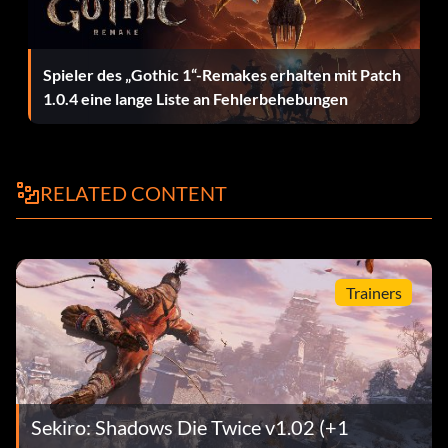
Bosskampf gegen die „Geheime Große Schlange“:
Der Schauplatz dieses Bosskampfes ist der Senpou-
Spieler des „Gothic 1“-Remakes erhalten mit Patch
Tempel im Gebiet des Berges Kongo, genauer gesagt das
1.0.4 eine lange Liste an Fehlerbehebungen
Senpou-Tempel-Idol am Berg Kongo. Dieser Bosskampf ist
erst möglich, nachdem du das Ninjutsu “Puppenspieler”
freigeschaltet hast, indem du den Boss “Faltwand-Affen”
am Ende der Region „Senpou-Tempel am Berg Kongo“
RELATED CONTENT
besiegt hast. Außerdem musst du die Region „Sunken
Valley“ durchgespielt haben, damit die „Great Serpent“
besiegt werden kann. Begib dich anschließend zum
Senpou-Idol am Berg Kongo (das erste in dieser Region).
Von dort aus springt ihr rechts die Klippe hinunter, um
Trainers
einen einzelnen Gegner zu sehen, der neben einem Hebel
mit einem daran befestigten Drachen steht. Greift diesen
Gegner von hinten an und wendet die „Puppeteer“-
Fähigkeit auf ihn an. Er wird dann den Hebel betätigen, um
den Drachen zu bewegen und ihn in Position zu halten.
Sekiro: Shadows Die Twice v1.02 (+1
Geht anschließend durch den Mönchswald, durch den