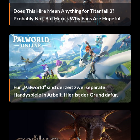
Beute fallen.
Does This Hire Mean Anything for Titanfall 3?
Probably Not, But Here’s Why Fans Are Hopeful
Schwierigkeitsgrad erhöhen:
Im Modus „New Game+“ erhältst du den Gegenstand
„Kuros Amulett“ bereits früh im Spiel, wenn du den
Zierbuchstaben einsammelst. Nachdem du Lord Kuro im
Turm getroffen und dein Hauptschwert erhalten hast,
hast du die Möglichkeit, Kuros Amulett abzugeben. Gib es
ab, um den Schwierigkeitsgrad zu erhöhen, indem du allen
Blöcken zusätzlichen Schaden zufügst. Außerdem
Für „Palworld“ sind derzeit zwei separate
profitierst du von etwa 171 TP und 163 T zusätzlichem
Handyspiele in Arbeit. Hier ist der Grund dafür.
Geld sowie XP. Um diesen Effekt rückgängig zu machen,
sprich mit dem alten Bildhauer, um „Kuros Amulett“
zurückzubekommen. Du kannst den Schwierigkeitsgrad
jedoch erst im nächsten „New Game+“ erneut erhöhen.