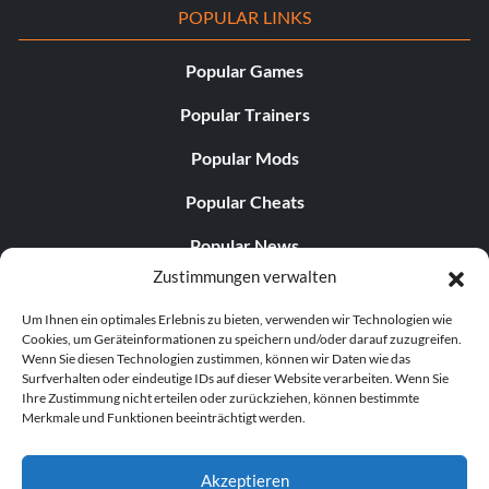
POPULAR LINKS
Popular Games
Popular Trainers
Popular Mods
Popular Cheats
Popular News
Zustimmungen verwalten
Popular Editorials
Um Ihnen ein optimales Erlebnis zu bieten, verwenden wir Technologien wie
Popular Free Games
Cookies, um Geräteinformationen zu speichern und/oder darauf zuzugreifen.
Wenn Sie diesen Technologien zustimmen, können wir Daten wie das
LATEST UPDATES
Surfverhalten oder eindeutige IDs auf dieser Website verarbeiten. Wenn Sie
Ihre Zustimmung nicht erteilen oder zurückziehen, können bestimmte
Merkmale und Funktionen beeinträchtigt werden.
Does This Hire Mean Anything for Tit...
Akzeptieren