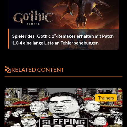
Wie man Kugeln durch die ps3 gehen lässt:
Zuerst alle verhaftet bekommen dann ein Auto aus dem
Parkplatz und fahren, bis Sie einen LKW (oder ein Polizei
van) (stellen Sie sicher, dass Ihr hinter ihm), aber halten
Sie die Fahrt x und hinter dem LKW wird ein Pfeil
Spieler des „Gothic 1“-Remakes erhalten mit Patch
erscheinen, sobald es grün wird drücken Sie x und wei
1.0.4 eine lange Liste an Fehlerbehebungen
wird auf der Rückseite des LKW zu springen. Sobald Ihr
über zu fallen, wenn es ein Dreieck irgendwo um Ihren
Bildschirm hat, dann drücken Sie es, nachdem Sie getan
RELATED CONTENT
haben, dass drei Mal werden Sie fallen und dort gehen Sie
töten die Polizei werden sie schießen Sie, aber es geht
gerade durch.
Trainers
Entriegeln Sie die grün-blaue Jacke:
Dieses Kleidungsstück wird freigeschaltet, wenn Sie das
Spiel erfolgreich abgeschlossen haben.