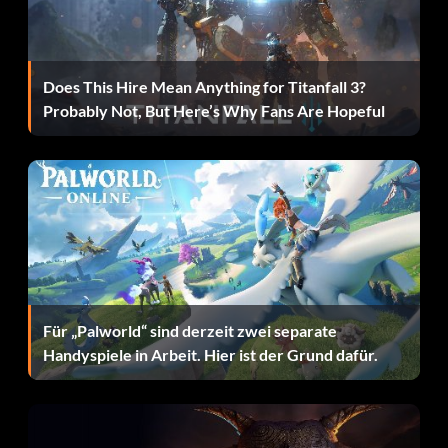
Wenn Sie einen Spielstand von Just Cause 2 auf Ihrer
Festplatte haben, finden Sie Ricos Outfit in Wei's
Kleiderschrank. Wenn Sie dieses Outfit tragen, können
Does This Hire Mean Anything for Titanfall 3?
Sie den Stunt Hijack aus größerer Entfernung ausführen.
Probably Not, But Here’s Why Fans Are Hopeful
Spionagekameras erscheinen auf der Mini-Map:
Während der Mission "Abhören" treffen Sie Not Ping (ihr
richtiger Name wird nicht verraten), eine Expertin für
Hightech-Elektronik und das Hacken von
Sicherheitssystemen. Nach der Mission "Ein großer
Verrat" wird sie Sie anrufen und Sie zu einem Bereich
Für „Palworld“ sind derzeit zwei separate
führen, in dem Sie eine Kamera hacken sollen. Hacken Sie
Handyspiele in Arbeit. Hier ist der Grund dafür.
die Kamera, um die Mission abzuschließen und
Spionagekameras auf der Minikarte erscheinen zu lassen.