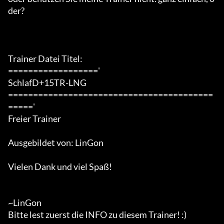
der?

Trainer Datei Titel:

=================='

SchlafD+15TR-LNG

=========================================
====='

Freier Trainer

Ausgebildet von: LinGon

Vielen Dank und viel Spaß!

~LinGon

Bitte lest zuerst die INFO zu diesem Trainer! :)
