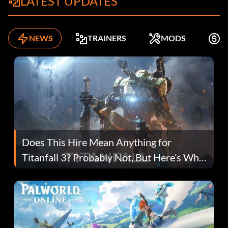
LATEST UPDATES
NEWS
TRAINERS
MODS
K
Does This Hire Mean Anything for
Titanfall 3? Probably Not, But Here’s Why
Fans Are Hopeful