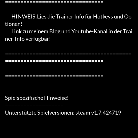
================================

       HINWEIS:Lies die Trainer Info für Hotkeys und Op
tionen!

       Link zu meinem Blog und Youtube-Kanal in der Trai
ner-Info verfügbar!

=========================================
================================

=========================================
================================

Spielspezifische Hinweise!

===================

Unterstützte Spielversionen: steam v1.7.424719!
