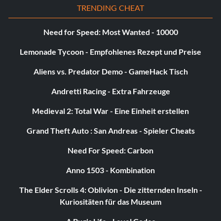
TRENDING CHEAT
Belohnung: 10 Punkte
Need for Speed: Most Wanted - 10000
Zielsetzung: Gewinnen Sie Ihr erstes Saison-Luftangriffs-
Event.
Lemonade Tycoon - Empfohlenes Rezept und Preise
Aliens vs. Predator Demo - GameHack Tisch
Klarer Himmel
Andretti Racing - Extra Fahrzeuge
Belohnung: 10 Punkte
Medieval 2: Total War - Eine Einheit erstellen
Zielsetzung: Gewinne dein erstes Season Air Revenge-
Grand Theft Auto : San Andreas - Spieler Cheats
Event.
Need For Speed: Carbon
Start Me Up
Anno 1503 - Kombination
The Elder Scrolls 4: Oblivion - Die zitternden Inseln -
Belohnung: 10 Punkte
Kuriositäten für das Museum
Zielsetzung: Gewinnen Sie ein Online-Event.