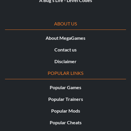
A Bug's Life - Level Codes
In guter Form
ABOUT US
Belohnung: 10 Punkte
About MegaGames
Zielsetzung: Erreichen eines Online-Formulars von 75
oder besser.
Contact us
Disclaimer
Unerreichbar
POPULAR LINKS
Belohnung: 25 Punkte
Popular Games
Zielsetzung: Erreichen eines Online-Formulars von 25
Popular Trainers
oder besser.
Popular Mods
Weltenbummler
Popular Cheats