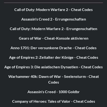
Baustelle in Detonator.
Call of Duty: Modern Warfare 2 - Cheat Codes
Schlag das Team II: Die Revanche
Assassin's Creed 2 - Errungenschaften
Call of Duty: Modern Warfare 2 - Errungenschaften
Belohnung: 25 Punkte
Gears of War - Cheat-Konsole aktivieren
Zielsetzung: Schlage 1 Minute und 18 Sekunden im
Kraftwerk in Detonator.
Anno 1701: Der versunkene Drache - Cheat Codes
Age of Empires 2: Zeitalter der Könige - Cheat Codes
Keep On Truckin'
Age of Empires 3: Die asiatischen Dynastien - Cheat Codes
Belohnung: 10 Punkte
Warhammer 40k: Dawn of War - Seelensturm - Cheat
Codes
Zielsetzung: Gewinne dein erstes Saison-Survival-Event.
Assassin's Creed - 1000 Goldbr
Auf der Flucht
Company of Heroes: Tales of Valor - Cheat Codes