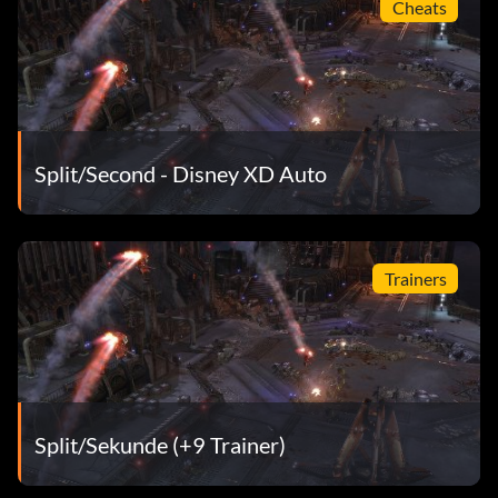
Cheats
Belohnung: 5 Punkte
Zielsetzung: Lösen Sie Ihr erstes Power Play der Stufe 1
aus.
Split/Second - Disney XD Auto
Ich habe die Macht
Belohnung: 5 Punkte
Trainers
Zielsetzung: Lösen Sie Ihr erstes Power Play der Stufe 2
aus.
Schwergewicht
Split/Sekunde (+9 Trainer)
Belohnung: 25 Punkte