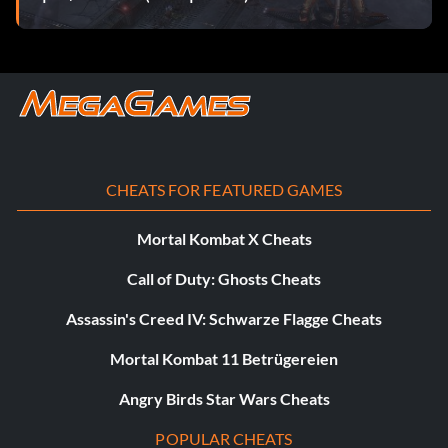
Belohnung: 30 Punkte
Zielsetzung: Fahren Sie insgesamt 1.081 Meilen.
Die Zeit ist reif
CHEATS FOR FEATURED GAMES
Belohnung: 10 Punkte
Mortal Kombat X Cheats
Zielsetzung: Gewinne dein erstes Saison-Detonator-
Event.
Call of Duty: Ghosts Cheats
Assassin's Creed IV: Schwarze Flagge Cheats
Das Team schlagen
Mortal Kombat 11 Betrügereien
Belohnung: 25 Punkte
Angry Birds Star Wars Cheats
Zielsetzung: Schlage 1 Minute 7 Sekunden auf der
POPULAR CHEATS