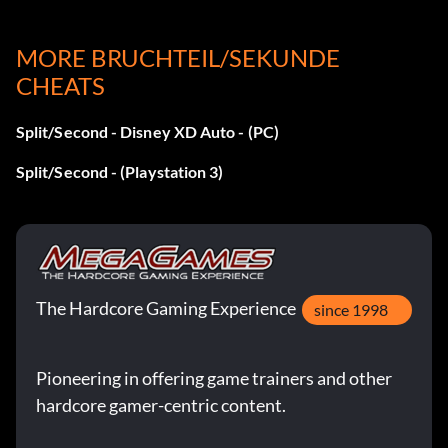
Zielsetzung: Gewinne eine Runde in der
Saisonmeisterschaft.
MORE BRUCHTEIL/SEKUNDE
CHEATS
Qualifier
Split/Second - Disney XD Auto - (PC)
Belohnung: 10 Punkte
Split/Second - (Playstation 3)
Zielsetzung: Qualifiziere dich für die erste Runde der
Saisonmeisterschaft.
Überlebender
The Hardcore Gaming Experience
since 1998
Belohnung: 25 Punkte
Zielsetzung: Schließe die sechste Runde der
Pioneering in offering game trainers and other
Saisonmeisterschaft ab.
hardcore gamer-centric content.