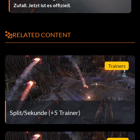
Belohnung: 50 Punkte
Zufall. Jetzt ist es offiziell.
Zielsetzung: Gewinnen Sie jede Bonusrunde.
RELATED CONTENT
Gewinner des Rennens
Belohnung: 10 Punkte
Trainers
Zielsetzung: Gewinne dein erstes Rennereignis.
Eliminator
Belohnung: 10 Punkte
Split/Sekunde (+5 Trainer)
Zielsetzung: Gewinne dein erstes Ausscheidungsrennen.
Einschalten