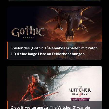
Zielsetzung: Schließe jede Veranstaltung und jedes
Saisonmeisterschaftsrennen als Erster ab.
Auf dem richtigen Weg
Belohnung: 10 Punkte
Zielsetzung: Gewinnen Sie Ihre erste Bonusrunde.
Spieler des „Gothic 1“-Remakes erhalten mit Patch
1.0.4 eine lange Liste an Fehlerbehebungen
Vorwärtskommen
Belohnung: 25 Punkte
Zielsetzung: Gewinne 6 Bonusrunden.
Führend auf dem Weg
Diese Erweiterung zu „The Witcher 3“ war ein