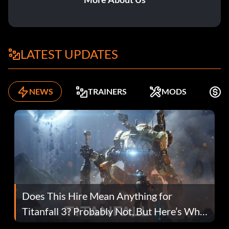
LATEST UPDATES
NEWS
TRAINERS
MODS
K
Does This Hire Mean Anything for
Titanfall 3? Probably Not, But Here’s Why
Fans Are Hopeful