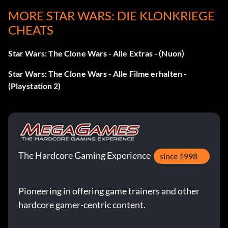
MORE STAR WARS: DIE KLONKRIEGE
Geben Sie das Passwort ein
GASMASK
CHEATS
Wookie im Mehrspielermodus
Star Wars: The Clone Wars - Alle Extras - (Nuon)
Star Wars: The Clone Wars - Alle Filme erhalten -
Geben Sie das Passwort ein
FUZZBALL
für den Wookie
(Playstation 2)
Yoda in der Akademie freigeschaltet:
Geonosis Level
The Hardcore Gaming Experience
Sammeln Sie insgesamt 45 Bonuspunkte.
since 1998
Geonosis: Die Rettung beginnt: Das
Pioneering in offering game trainers and other
Auffinden der drei R5-Droiden
hardcore gamer-centric content.