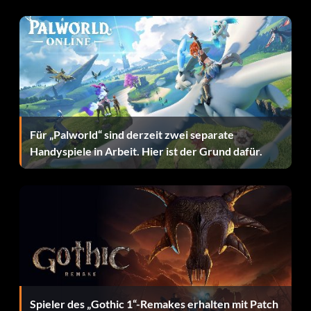
aufspüren
Die drei R5-Droiden für die Mission "Neue Allianzen" auf
dem Mond Kashyyyk befinden sich wie folgt.
Erster Droide: Der erste Droide befindet sich auf dem
Außenposten der Separatisten, den Sie angreifen, um die
Für „Palworld“ sind derzeit zwei separate
AAT zu bekommen. Der Droide befindet sich hinter dem
Handyspiele in Arbeit. Hier ist der Grund dafür.
Gebäude, in dem die AAT gelagert ist. Hinweis: Wenn Sie
getötet werden, müssen Sie diesen Droiden trotzdem
finden, sonst erhalten Sie keinen Bonuspunkt.
Zweiter Droide: Sobald Sie das Gelände der Separatisten
mit dem AAT betreten haben, gehen Sie durch den
Eingang und gehen Sie weiter bis zum anderen Zaun. Sie
sollten sich hinter einem Gebäude befinden. Auf der
linken Seite Ihrer aktuellen Position befindet sich der
Spieler des „Gothic 1“-Remakes erhalten mit Patch