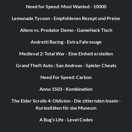
Wie man die dunklen Akolythen
Need for Speed: Most Wanted - 10000
vernichtet
Lemonade Tycoon - Empfohlenes Rezept und Preise
Wenn Sie auf die dunklen Akolythen stecken hören ist ein
Aliens vs. Predator Demo - GameHack Tisch
Tipp. Geht zu den Codes und gebt Chosen1 ein, dann
Andretti Racing - Extra Fahrzeuge
hättet ihr unbegrenzte Munition freigeschaltet. Gehen
Sie dann zu den Akolythen und feuern Sie weiter Raketen
Medieval 2: Total War - Eine Einheit erstellen
auf sie ab, bis die drei schließlich in Stücke explodieren.
Grand Theft Auto : San Andreas - Spieler Cheats
Strategie der Thule-Mond-Akademie
Need For Speed: Carbon
Anno 1503 - Kombination
Im Level der Thule Moon Academy werden die Gegner
sehr schwierig. Wenn du Lebenspunkte verlierst und es
The Elder Scrolls 4: Oblivion - Die zitternden Inseln -
auf den Feldern keine Lebenspunkte gibt, verstecke dich
Kuriositäten für das Museum
und suche die Nische in der Canyonwand, in der die
A Bug's Life - Level Codes
Superblaster stehen. Verstecken Sie sich dort, bis sich
Ihre Schilde regenerieren und ein weiterer