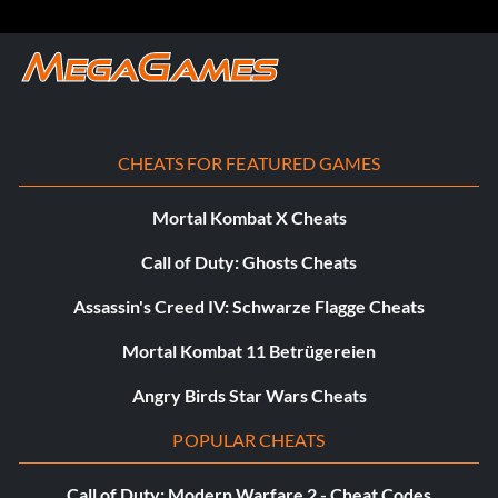
CHEATS FOR FEATURED GAMES
Mortal Kombat X Cheats
Call of Duty: Ghosts Cheats
Assassin's Creed IV: Schwarze Flagge Cheats
Bonus
Erworben
Mortal Kombat 11 Betrügereien
Raxus Duell MP Karte
Thule Moon Control MP Karte
Angry Birds Star Wars Cheats
Rhen Var MP Karte
Jedi-Akademie MP-Karte
POPULAR CHEATS
Unit Viewer
Making Of FMV
Call of Duty: Modern Warfare 2 - Cheat Codes