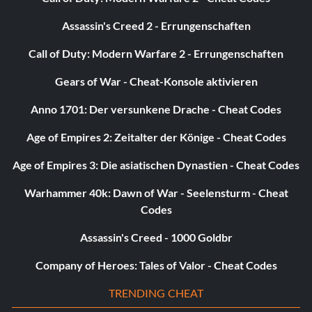
CD-Spieler
Assassin's Creed 2 - Errungenschaften
Skizzenbuch
Yoda für Multiplayer
Call of Duty: Modern Warfare 2 - Errungenschaften
Benutze die Macht/ Bewege dein
Gears of War - Cheat-Konsole aktivieren
geworfenes Lichtschwert
Anno 1701: Der versunkene Drache - Cheat Codes
Age of Empires 2: Zeitalter der Könige - Cheat Codes
Um die Kraft zu nutzen, müssen Sie nur die Y-Taste für ein
oder zwei Sekunden gedrückt halten. Dann schießen
Age of Empires 3: Die asiatischen Dynastien - Cheat Codes
Wellen aus deiner Hand. Das ist die Macht. Alle
feindlichen Einheiten sterben mit einem Treffer durch die
Warhammer 40k: Dawn of War - Seelensturm - Cheat
Kraft, außer den Super-Kampfdroiden, die zwei Treffer
Codes
benötigen. Benutze es, wenn du in der Klemme steckst.
Assassin's Creed - 1000 Goldbr
Um dein Lichtschwert zu werfen, musst du die B-Taste
drücken. Wenn du sie gedrückt hältst und den Control
Company of Heroes: Tales of Valor - Cheat Codes
Stick bewegst, kannst du das Lichtschwert bewegen.
TRENDING CHEAT