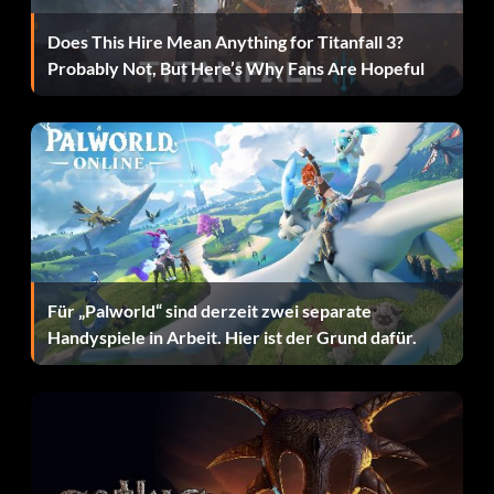
GamerNet-Tourist (Bronze): Verdiene 2.500
Does This Hire Mean Anything for Titanfall 3?
Spielerpunkte im EA SPORTS GamerNet.
Probably Not, But Here’s Why Fans Are Hopeful
Drop and give me 15 (Bronze): Verdiene 15 Pins.
Kursmeister (Bronze): Meistere 1 Kurs.
Toller Vorschlag (Bronze): Versenke ein Hole in One mit
einer Caddie-Empfehlung.
Aufstrebender Amateur (Bronze): Schließe die EA
Für „Palworld“ sind derzeit zwei separate
SPORTS AM TOUR ab.
Handyspiele in Arbeit. Hier ist der Grund dafür.
We've Only Just Begun (Bronze): Nimm an einem
Nationwide Tour-Event teil.
Ich habe mir meine Karte verdient! (Bronze): Schließe die
Q-Schule ab.