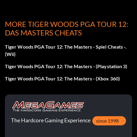
Choke Artist (Bronze): Lande mit einem Choke Approach-
Schlag aus mindestens 50 Yards Entfernung innerhalb von
MORE TIGER WOODS PGA TOUR 12:
1 Yard vom Flaggenstock.
DAS MASTERS CHEATS
Egg on the Dance Floor (Bronze): Versenken Sie einen
30ft-Putt, ohne die Grünanzeige zu erhöhen.
Tiger Woods PGA Tour 12: The Masters - Spiel Cheats -.
(Wii)
Gib mir die Goodies! (Bronze): Gewinne ein gesponsertes
Tiger Woods PGA Tour 12: The Masters - (Playstation 3)
Challenge-Event im Modus "Road to the Masters".
Tiger Woods PGA Tour 12: The Masters - (Xbox 360)
Die Geschichte gehört dir (Bronze): Nimm an einem
historischen Masters-Event teil (Tiger at the Masters).
Sponsorship is Calling (Bronze): Spielen Sie in einem
Major mit Cleveland Golf Level 4 Sponsorship
ausgestattet.
The Hardcore Gaming Experience
since 1998
Auf dem Radar (Bronze): Erreiche die Top 50 der EA