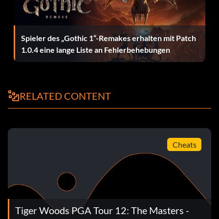
Ping Pitchman (Bronze): Spielen Sie bei einem Major mit
PING Level 4 Sponsoring ausgestattet.
Spieler des „Gothic 1“-Remakes erhalten mit Patch
1.0.4 eine lange Liste an Fehlerbehebungen
Training Wheels (Bronze): Gewinnen Sie ein
Trainingsevent im Modus Road to the Masters.
I Got This (Bronze): Lande vom Fairway aus mit einem
RELATED CONTENT
Custom Shot aus 100 Yards Entfernung innerhalb von 1
Yard an der Fahnenstange.
Eine neue Generation (Silber): Erreiche die Top 10 der EA
SPORTS Golf-Rangliste.
Cheats
Werbe-Ikone (Silber): Spielen Sie in einem Major mit Nike
Level 4 Sponsoring ausgestattet.
Das erste Mal EVER!! (Silber): Gewinne sowohl das Par 3
Tiger Woods PGA Tour 12: The Masters -
als auch das Masters in derselben Woche. (In Road to the