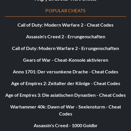
als Par auf dem Grün landen. GIR = Green in Regulation.
POPULAR CHEATS
ICH BIN CADDIE! (Bronze): Nimm 25 Caddie-Vorschläge
in einer 18-Loch-Golfrunde an und führe sie aus.
Call of Duty: Modern Warfare 2 - Cheat Codes
Assassin's Creed 2 - Errungenschaften
Blühender Krabbenapfel in 1! (Bronze): Hole in one auf
Loch 4 von Augusta (nur ein Hole in one wurde jemals auf
Call of Duty: Modern Warfare 2 - Errungenschaften
diesem Loch verzeichnet).
Gears of War - Cheat-Konsole aktivieren
Masters Master (Bronze): Master Augusta National,
Anno 1701: Der versunkene Drache - Cheat Codes
Augusta Par 3 (Gold Course Mastery).
Age of Empires 2: Zeitalter der Könige - Cheat Codes
Neuer Rekordhalter! (Bronze): Unterbietet den
Streckenrekord von 63 bei den Masters (In Road to the
Age of Empires 3: Die asiatischen Dynastien - Cheat Codes
Masters).
Warhammer 40k: Dawn of War - Seelensturm - Cheat
Codes
Bling my Tag (Bronze): Bringe 3 Pins an deinem Bag Tag an.
Assassin's Creed - 1000 Goldbr
Short But Sweet (Bronze): Schlage den Platzrekord von