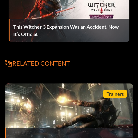
Hackifizierung (Silber): Dringe in 10 gegnerische Fixer ein
und hacke sie erfolgreich im Online-Hacking.
This Witcher 3 Expansion Was an Accident. Now
Huckepack (Silber): Überfalle und beobachte erfolgreich
It’s Official.
10 feindliche Fixer im Online-Tailing.
Superhighway (Bronze): Schließe 10 öffentliche Online-
RELATED CONTENT
Rennen ab.
System-Mangler (Silber): Schließe jeden ctOS-Einbruch
ab.
Trainers
Stealth Cookie (Silber): Beende ein Online-Tailing, ohne
entdeckt zu werden.
Freeware (Gold): Schalte alle Fertigkeiten im
Fertigkeitsbaum frei.