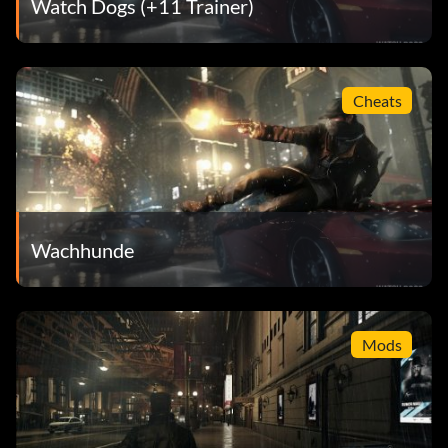
Watch Dogs (+11 Trainer)
Signale löschen (Silber): Schalte jeden ctOS-Turm frei.
Cheats
Wachhunde
Mods