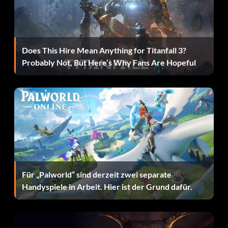
Deadeye (Bronze): Schalte den taktischen Vorteil 1 frei.
Schnelles Ziehen (Bronze): Schalte den taktischen Vorteil
2 frei.
Does This Hire Mean Anything for Titanfall 3?
Probably Not, But Here’s Why Fans Are Hopeful
Schnelle Regeneration (Bronze): Schalte den taktischen
Vorteil 3 frei.
Waffenmagazin + (Bronze): Schalte die taktische Perk 4
frei.
Schrotflintenmagazin + (Bronze): Schalte den taktischen
Vorteil 5 frei.
AR-Magazin + (Bronze): Schaltet den taktischen Perk 6
Für „Palworld“ sind derzeit zwei separate
frei.
Handyspiele in Arbeit. Hier ist der Grund dafür.
Scharfschützenmagazin + (Bronze): Schalte den
taktischen Vorteil 7 frei.