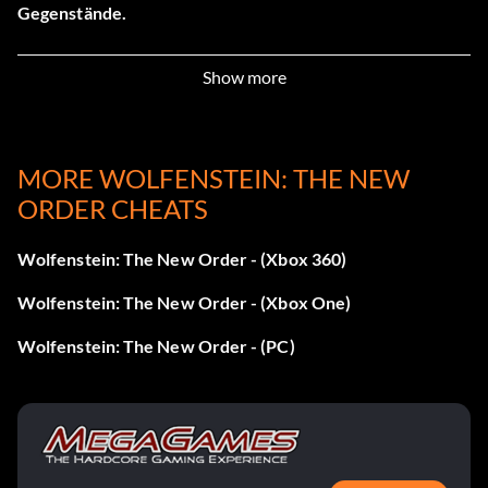
Gegenstände.
Das Leben der anderen (Bronze): Sammle alle
Show more
Buchstaben.
Geheimnisse enthüllt I (Silber): Lösen Sie den ersten
Enigma-Code.
MORE WOLFENSTEIN: THE NEW
ORDER CHEATS
Geheimnisse enthüllt II (Silber): Lösen Sie den zweiten
Enigma-Code.
Wolfenstein: The New Order - (Xbox 360)
Geheimnisse enthüllt III (Silber): Lösen Sie den dritten
Wolfenstein: The New Order - (Xbox One)
Enigma-Code.
Wolfenstein: The New Order - (PC)
Geheimnisse enthüllt IV (Silber): Lösen Sie den vierten
Enigma-Code.
Scout I (Bronze): Schalte die Tarnfähigkeit 1 frei.