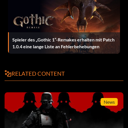
Schnelles Nachladen (Silber): Schalte den taktischen
Vorteil 8 frei.
Doppeltes Nachladen (Bronze): Schalte die
Angriffsfähigkeit 1 frei.
Spieler des „Gothic 1“-Remakes erhalten mit Patch
1.0.4 eine lange Liste an Fehlerbehebungen
Ausdauer I (Bronze): Schalte die Angriffsabwehr 2 frei.
Plünderer (Bronze): Schalte die Angriffsfähigkeit 3 frei.
RELATED CONTENT
Kugelfresser (Bronze): Schalte die Angriffsfähigkeit 4
frei.
Ausdauer II (Bronze): Schalte die Angriffsfertigkeit 5 frei.
News
Autopanzer (Bronze): Schalte die Angriffsfähigkeit 6 frei.
LKW-Batterie + (Bronze): Schaltet den Angriffs-Perk 7