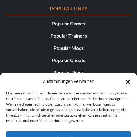
POPULAR LINKS
Popular Games
Popular Trainers
Popular Mods
Popular Cheats
Popular News
Zustimmungen verwalten
Popular Editorials
Um Ihnen ein optimales Erlebnis zu bieten, verwenden wir Technologien wie
Popular Free Games
Cookies, um Geräteinformationen zu speichern und/oder darauf zuzugreifen.
Wenn Sie diesen Technologien zustimmen, können wir Daten wie das
LATEST UPDATES
Surfverhalten oder eindeutige IDs auf dieser Website verarbeiten. Wenn Sie
Ihre Zustimmung nicht erteilen oder zurückziehen, können bestimmte
Merkmale und Funktionen beeinträchtigt werden.
Does This Hire Mean Anything for Tit...