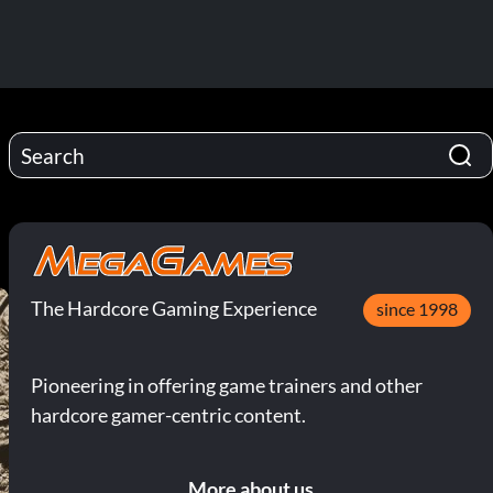
The Hardcore Gaming Experience
since 1998
Pioneering in offering game trainers and other
hardcore gamer-centric content.
More about us