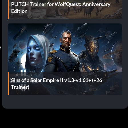
PLITCH Trainer for WolfQuest: Anniversary
Edition
d
Sins of a Solar Empire II v1.3-v1.61+ (+26
Trainer)