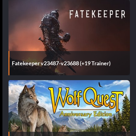
Fatekeeper v23487-v23688 (+19 Trainer)