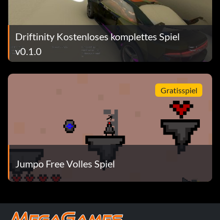
Driftinity Kostenloses komplettes Spiel
v0.1.0
Gratisspiel
Jumpo Free Volles Spiel