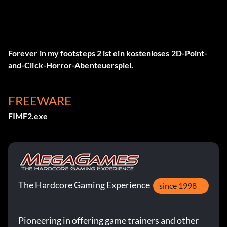
Forever in my footsteps 2 ist ein kostenloses 2D-Point-
and-Click-Horror-Abenteuerspiel.
FREEWARE
FIMF2.exe
The Hardcore Gaming Experience
since 1998
Pioneering in offering game trainers and other