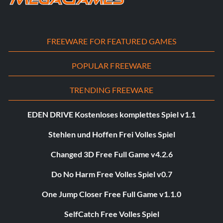
FREEWARE FOR FEATURED GAMES
POPULAR FREEWARE
TRENDING FREEWARE
EDEN DRIVE Kostenloses komplettes Spiel v1.1
Stehlen und Hoffen Frei Volles Spiel
Changed 3D Free Full Game v4.2.6
Do No Harm Free Volles Spiel v0.7
One Jump Closer Free Full Game v1.1.0
SelfCatch Free Volles Spiel