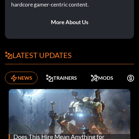
hardcore gamer-centric content.
More About Us
LATEST UPDATES
NEWS
TRAINERS
MODS
K
Does This Hire Mean Anything for