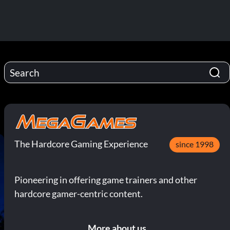
The Hardcore Gaming Experience
since 1998
Pioneering in offering game trainers and other
hardcore gamer-centric content.
More about us