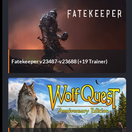
Fatekeeper v23487-v23688 (+19 Trainer)