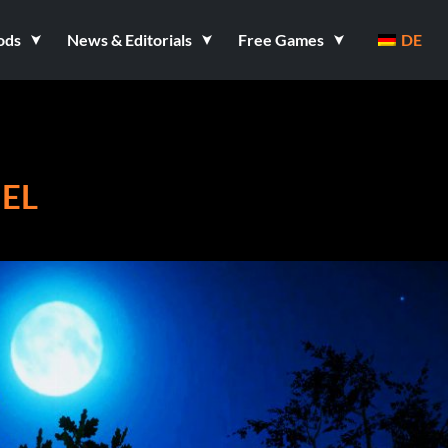
ods
News & Editorials
Free Games
DE
IEL