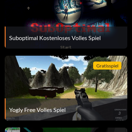
Suboptimal Kostenloses Volles Spiel
Gratisspiel
Yogly Free Volles Spiel