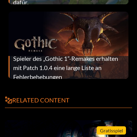
dafür.
Spieler des „Gothic 1“-Remakes erhalten
mit Patch 1.0.4 eine lange Liste an
Fehlerbehebungen
RELATED CONTENT
Gratisspiel