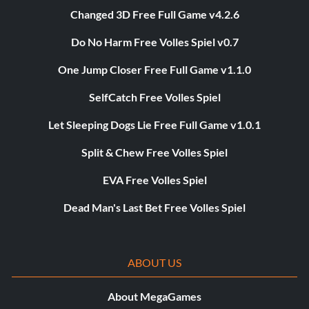
Changed 3D Free Full Game v4.2.6
Do No Harm Free Volles Spiel v0.7
One Jump Closer Free Full Game v1.1.0
SelfCatch Free Volles Spiel
Let Sleeping Dogs Lie Free Full Game v1.0.1
Split & Chew Free Volles Spiel
EVA Free Volles Spiel
Dead Man's Last Bet Free Volles Spiel
ABOUT US
About MegaGames