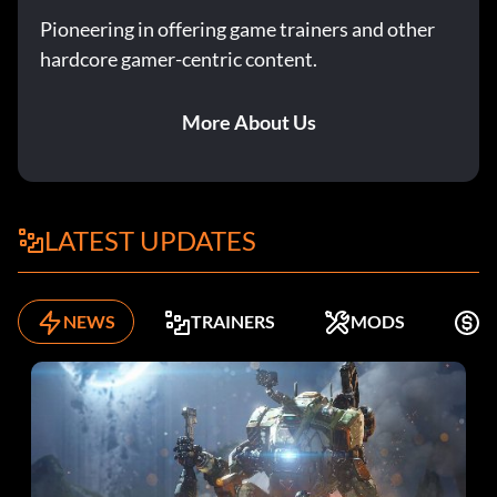
Pioneering in offering game trainers and other
hardcore gamer-centric content.
More About Us
LATEST UPDATES
NEWS
TRAINERS
MODS
K