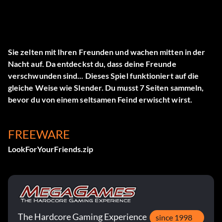
Sie zelten mit Ihren Freunden und wachen mitten in der
Nacht auf. Da entdeckst du, dass deine Freunde
verschwunden sind... Dieses Spiel funktioniert auf die
gleiche Weise wie Slender. Du musst 7 Seiten sammeln,
bevor du von einem seltsamen Feind erwischt wirst.
FREEWARE
LookForYourFriends.zip
The Hardcore Gaming Experience
since 1998