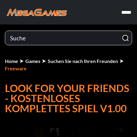
Home
Games
Suchen Sie nach Ihren Freunden
Freeware
LOOK FOR YOUR FRIENDS
- KOSTENLOSES
KOMPLETTES SPIEL V1.00