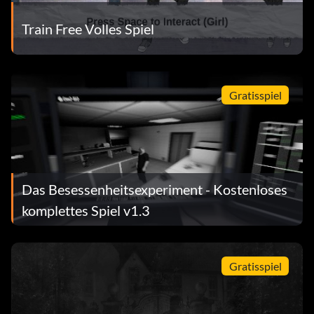
Train Free Volles Spiel
Gratisspiel
Das Besessenheitsexperiment - Kostenloses
komplettes Spiel v1.3
Gratisspiel