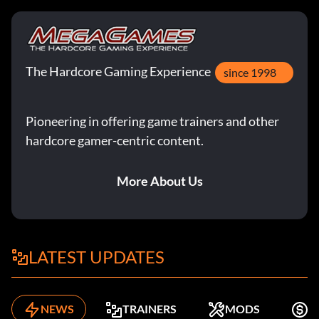
The Hardcore Gaming Experience
since 1998
Pioneering in offering game trainers and other
hardcore gamer-centric content.
More About Us
LATEST UPDATES
NEWS
TRAINERS
MODS
K