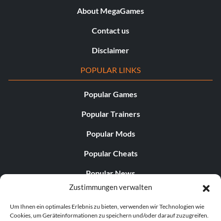
About MegaGames
Contact us
Disclaimer
POPULAR LINKS
Popular Games
Popular Trainers
Popular Mods
Popular Cheats
Popular News
Zustimmungen verwalten
Popular Editorials
Um Ihnen ein optimales Erlebnis zu bieten, verwenden wir Technologien wie
Popular Free Games
Cookies, um Geräteinformationen zu speichern und/oder darauf zuzugreifen.