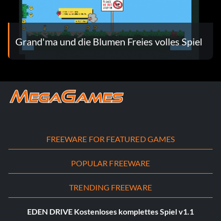
Grand'ma und die Blumen Freies volles Spiel
FREEWARE FOR FEATURED GAMES
POPULAR FREEWARE
TRENDING FREEWARE
EDEN DRIVE Kostenloses komplettes Spiel v1.1