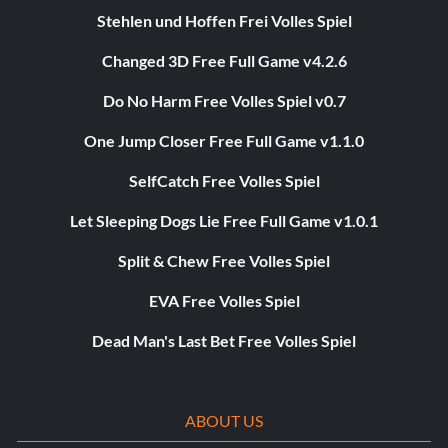
Stehlen und Hoffen Frei Volles Spiel
Changed 3D Free Full Game v4.2.6
Do No Harm Free Volles Spiel v0.7
One Jump Closer Free Full Game v1.1.0
SelfCatch Free Volles Spiel
Let Sleeping Dogs Lie Free Full Game v1.0.1
Split & Chew Free Volles Spiel
EVA Free Volles Spiel
Dead Man's Last Bet Free Volles Spiel
ABOUT US