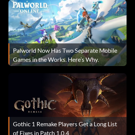
Palworld Now Has Two Separate Mobile
Games in the Works. Here’s Why.
Gothic 1 Remake Players Get a Long List
of Fixes in Patch 1.0.4