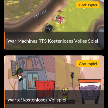
Gratisspiel
War Machines RTS Kostenloses Volles Spiel
Gratisspiel
Warte! kostenloses Vollspiel