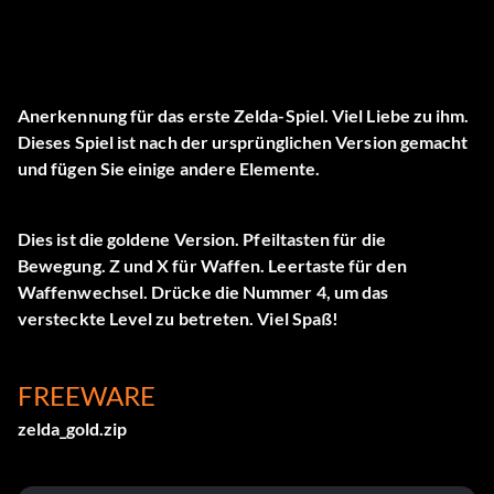
Anerkennung für das erste Zelda-Spiel. Viel Liebe zu ihm.
Dieses Spiel ist nach der ursprünglichen Version gemacht
und fügen Sie einige andere Elemente.
Dies ist die goldene Version. Pfeiltasten für die
Bewegung. Z und X für Waffen. Leertaste für den
Waffenwechsel. Drücke die Nummer 4, um das
versteckte Level zu betreten. Viel Spaß!
FREEWARE
zelda_gold.zip