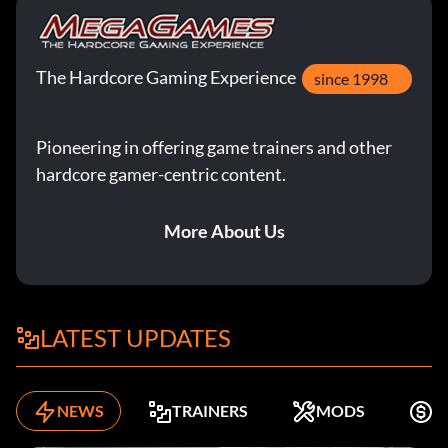
The Hardcore Gaming Experience
since 1998
Pioneering in offering game trainers and other
hardcore gamer-centric content.
More About Us
LATEST UPDATES
NEWS
TRAINERS
MODS
K