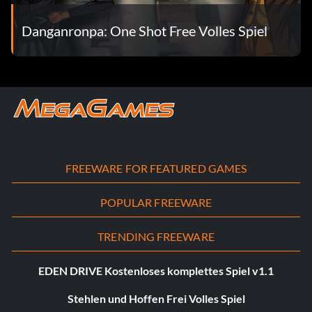
Danganronpa: One Shot Free Volles Spiel
FREEWARE FOR FEATURED GAMES
POPULAR FREEWARE
TRENDING FREEWARE
EDEN DRIVE Kostenloses komplettes Spiel v1.1
Stehlen und Hoffen Frei Volles Spiel