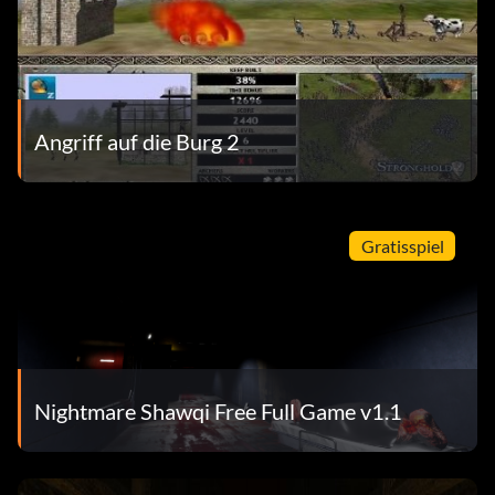
Angriff auf die Burg 2
Gratisspiel
Nightmare Shawqi Free Full Game v1.1