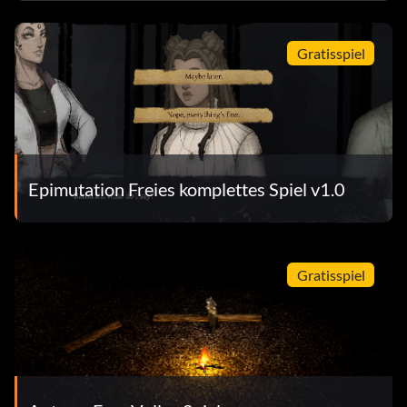
Gratisspiel
Epimutation Freies komplettes Spiel v1.0
Gratisspiel