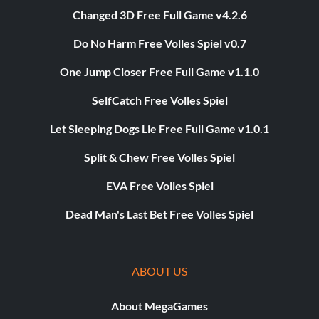
Changed 3D Free Full Game v4.2.6
Do No Harm Free Volles Spiel v0.7
One Jump Closer Free Full Game v1.1.0
SelfCatch Free Volles Spiel
Let Sleeping Dogs Lie Free Full Game v1.0.1
Split & Chew Free Volles Spiel
EVA Free Volles Spiel
Dead Man's Last Bet Free Volles Spiel
ABOUT US
About MegaGames