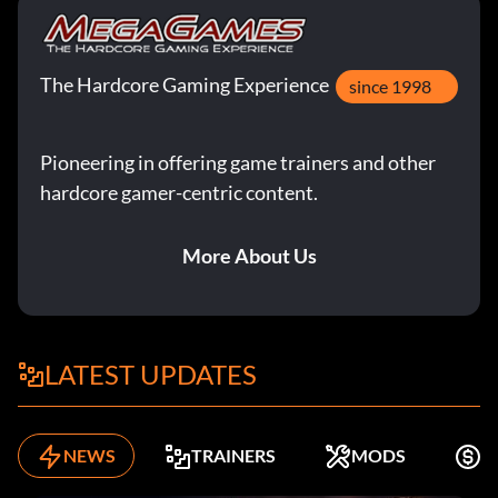
The Hardcore Gaming Experience
since 1998
Pioneering in offering game trainers and other
hardcore gamer-centric content.
More About Us
LATEST UPDATES
NEWS
TRAINERS
MODS
K