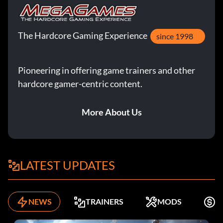
The Hardcore Gaming Experience
since 1998
Pioneering in offering game trainers and other
hardcore gamer-centric content.
More About Us
LATEST UPDATES
NEWS
TRAINERS
MODS
K