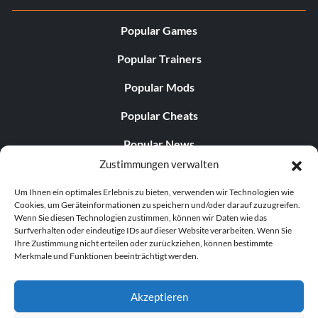
Popular Games
Popular Trainers
Popular Mods
Popular Cheats
Popular News
Zustimmungen verwalten
Popular Editorials
Um Ihnen ein optimales Erlebnis zu bieten, verwenden wir Technologien wie
Popular Free Games
Cookies, um Geräteinformationen zu speichern und/oder darauf zuzugreifen.
Wenn Sie diesen Technologien zustimmen, können wir Daten wie das
LATEST UPDATES
Surfverhalten oder eindeutige IDs auf dieser Website verarbeiten. Wenn Sie
Ihre Zustimmung nicht erteilen oder zurückziehen, können bestimmte
Merkmale und Funktionen beeinträchtigt werden.
Does This Hire Mean Anything for Tit...
Akzeptieren