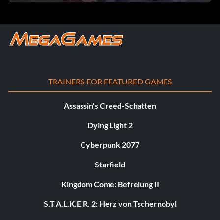
TRAINERS FOR FEATURED GAMES
Assassin's Creed-Schatten
Dying Light 2
Cyberpunk 2077
Starfield
Kingdom Come: Befreiung II
S.T.A.L.K.E.R. 2: Herz von Tschernobyl