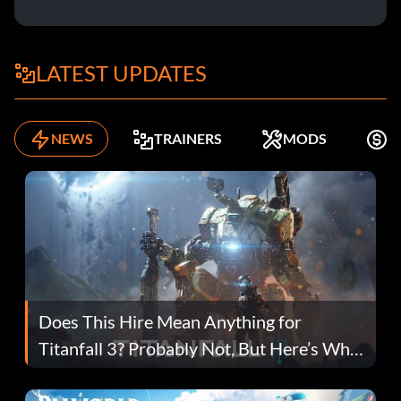
LATEST UPDATES
NEWS
TRAINERS
MODS
K
Does This Hire Mean Anything for
Titanfall 3? Probably Not, But Here’s Why
Fans Are Hopeful