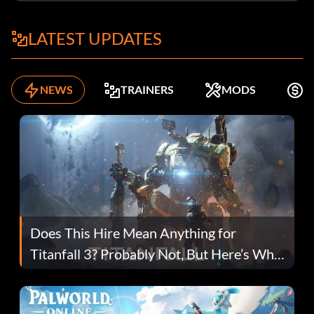
LATEST UPDATES
NEWS
TRAINERS
MODS
K
Does This Hire Mean Anything for
Titanfall 3? Probably Not, But Here’s Why
Fans Are Hopeful