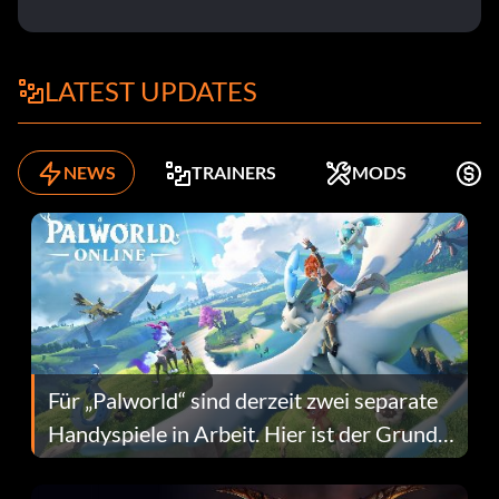
LATEST UPDATES
NEWS
TRAINERS
MODS
K
Für „Palworld“ sind derzeit zwei separate
Handyspiele in Arbeit. Hier ist der Grund
dafür.