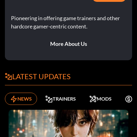
Pioneering in offering game trainers and other
hardcore gamer-centric content.
More About Us
LATEST UPDATES
NEWS
TRAINERS
MODS
K