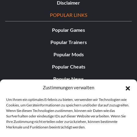
Disclaimer
POPULAR LINKS
Popular Games
Popular Trainers
Popular Mods
Popular Cheats
Popular News
Zustimmungen verwalten
Popular Editorials
Um Ihnen ein optimales Erlebnis zu bieten, verwenden wir Technologien wie
Popular Free Games
Cookies, um Geräteinformationen zu speichern und/oder darauf zuzugreifen.
Wenn Sie diesen Technologien zustimmen, können wir Daten wie das
LATEST UPDATES
Surfverhalten oder eindeutige IDs auf dieser Website verarbeiten. Wenn Sie
Ihre Zustimmung nicht erteilen oder zurückziehen, können bestimmte
Merkmale und Funktionen beeinträchtigt werden.
Does This Hire Mean Anything for Tit...