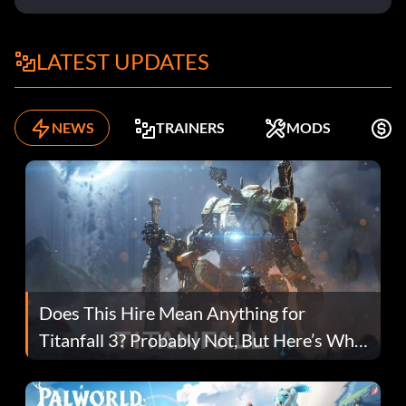
LATEST UPDATES
NEWS
TRAINERS
MODS
K
Does This Hire Mean Anything for
Titanfall 3? Probably Not, But Here’s Why
Fans Are Hopeful