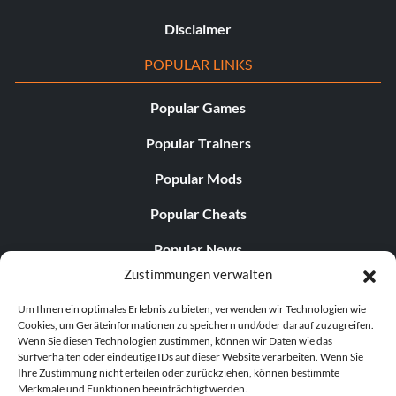
Disclaimer
POPULAR LINKS
Popular Games
Popular Trainers
Popular Mods
Popular Cheats
Popular News
Zustimmungen verwalten
Popular Editorials
Um Ihnen ein optimales Erlebnis zu bieten, verwenden wir Technologien wie
Popular Free Games
Cookies, um Geräteinformationen zu speichern und/oder darauf zuzugreifen.
Wenn Sie diesen Technologien zustimmen, können wir Daten wie das
LATEST UPDATES
Surfverhalten oder eindeutige IDs auf dieser Website verarbeiten. Wenn Sie
Ihre Zustimmung nicht erteilen oder zurückziehen, können bestimmte
Merkmale und Funktionen beeinträchtigt werden.