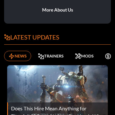
More About Us
LATEST UPDATES
NEWS
TRAINERS
MODS
K
Does This Hire Mean Anything for