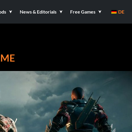
ods
News & Editorials
Free Games
DE
MME