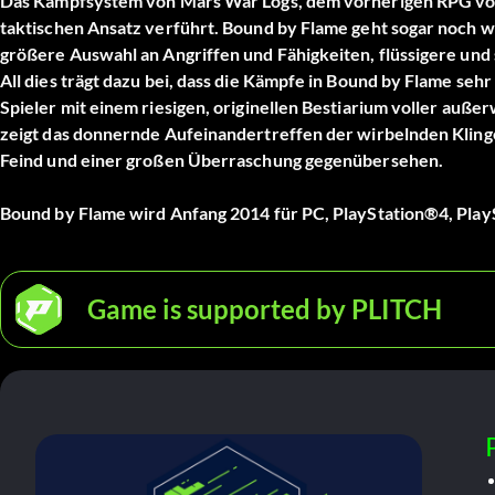
Das Kampfsystem von Mars War Logs, dem vorherigen RPG von 
taktischen Ansatz verführt. Bound by Flame geht sogar noch wei
größere Auswahl an Angriffen und Fähigkeiten, flüssigere und
All dies trägt dazu bei, dass die Kämpfe in Bound by Flame seh
Spieler mit einem riesigen, originellen Bestiarium voller auß
zeigt das donnernde Aufeinandertreffen der wirbelnden Kling
Feind und einer großen Überraschung gegenübersehen.
Bound by Flame wird Anfang 2014 für PC, PlayStation®4, Pla
Game is supported by PLITCH