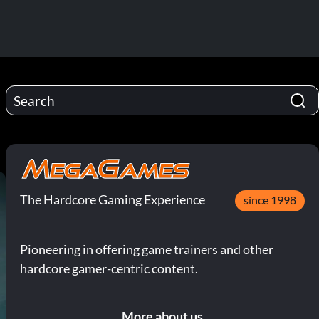
The Hardcore Gaming Experience
since 1998
Pioneering in offering game trainers and other
hardcore gamer-centric content.
More about us