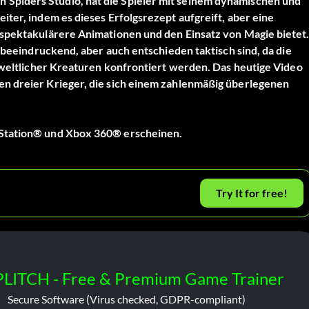
Spiders Studio, hat die Spieler mit seinem dynamischen und
ter, indem es dieses Erfolgsrezept aufgreift, aber eine
 spektakulärere Animationen und den Einsatz von Magie bietet
r beeindruckend, aber auch entschieden taktisch sind, da die
erweltlicher Kreaturen konfrontiert werden. Das heutige Video
en dreier Krieger, die sich einem zahlenmäßig überlegenen
yStation® und Xbox 360® erscheinen.
Try It for free!
PLITCH - Free & Premium Game Trainer
Secure Software (Virus checked, GDPR-compliant)