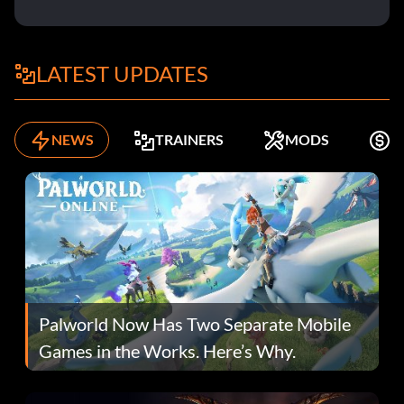
LATEST UPDATES
NEWS
TRAINERS
MODS
K
Palworld Now Has Two Separate Mobile
Games in the Works. Here’s Why.