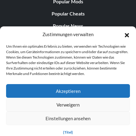
Popular Mods
Popular Cheats
Popular News
Zustimmungen verwalten
Popular Editorials
Um Ihnen ein optimales Erlebnis zu bieten, verwenden wir Technologien wie
Popular Free Games
Cookies, um Geräteinformationen zu speichern und/oder darauf zuzugreifen.
Wenn Sie diesen Technologien zustimmen, können wir Daten wie das
LATEST UPDATES
Surfverhalten oder eindeutige IDs auf dieser Website verarbeiten. Wenn Sie
Ihre Zustimmung nicht erteilen oder zurückziehen, können bestimmte
Merkmale und Funktionen beeinträchtigt werden.
Palworld Now Has Two Separate Mobile...
Akzeptieren
Verweigern
© 1998–2026 MegaGames.com All rights reserved
Einstellungen ansehen
Privacy Policy
Terms of Service
Manage Cookie
Settings
{Titel}