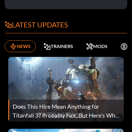
LATEST UPDATES
NEWS
TRAINERS
MODS
K
Does This Hire Mean Anything for
Titanfall 3? Probably Not, But Here’s Why
Fans Are Hopeful