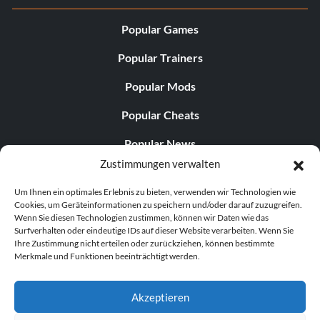
Popular Games
Popular Trainers
Popular Mods
Popular Cheats
Popular News
Zustimmungen verwalten
Popular Editorials
Um Ihnen ein optimales Erlebnis zu bieten, verwenden wir Technologien wie
Popular Free Games
Cookies, um Geräteinformationen zu speichern und/oder darauf zuzugreifen.
Wenn Sie diesen Technologien zustimmen, können wir Daten wie das
LATEST UPDATES
Surfverhalten oder eindeutige IDs auf dieser Website verarbeiten. Wenn Sie
Ihre Zustimmung nicht erteilen oder zurückziehen, können bestimmte
Merkmale und Funktionen beeinträchtigt werden.
...
Palworld hat nun zwei separate mobile...
Akzeptieren