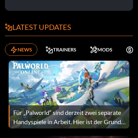
LATEST UPDATES
NEWS
TRAINERS
MODS
K
Für „Palworld“ sind derzeit zwei separate
Handyspiele in Arbeit. Hier ist der Grund
dafür.