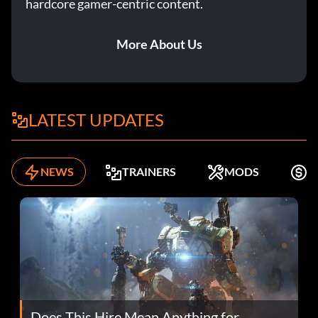
hardcore gamer-centric content.
More About Us
LATEST UPDATES
NEWS
TRAINERS
MODS
K
Does This Hire Mean Anything for