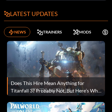
LATEST UPDATES
NEWS
TRAINERS
MODS
K
Does This Hire Mean Anything for
Titanfall 3? Probably Not, But Here’s Why
Fans Are Hopeful