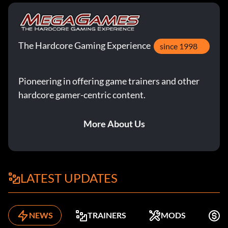
The Hardcore Gaming Experience
since 1998
Pioneering in offering game trainers and other
hardcore gamer-centric content.
More About Us
LATEST UPDATES
NEWS
TRAINERS
MODS
K