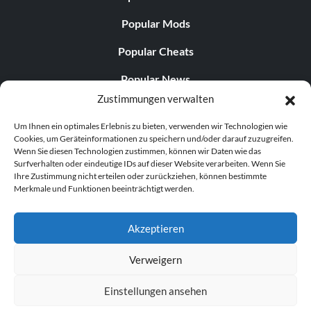
Popular Mods
Popular Cheats
Popular News
Zustimmungen verwalten
Popular Editorials
Um Ihnen ein optimales Erlebnis zu bieten, verwenden wir Technologien wie
Popular Free Games
Cookies, um Geräteinformationen zu speichern und/oder darauf zuzugreifen.
Wenn Sie diesen Technologien zustimmen, können wir Daten wie das
LATEST UPDATES
Surfverhalten oder eindeutige IDs auf dieser Website verarbeiten. Wenn Sie
Ihre Zustimmung nicht erteilen oder zurückziehen, können bestimmte
Merkmale und Funktionen beeinträchtigt werden.
Does This Hire Mean Anything for Tit...
Akzeptieren
Verweigern
© 1998–2026 MegaGames.com All rights reserved
Einstellungen ansehen
Privacy Policy
Terms of Service
Manage Cookie