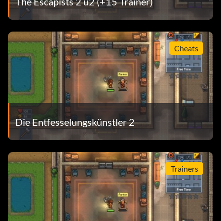
The Escapists 2 u2 (+15 Trainer)
Cheats
Die Entfesselungskünstler 2
Trainers