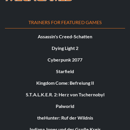
TRAINERS FOR FEATURED GAMES
Assassin's Creed-Schatten
Dying Light 2
Cyberpunk 2077
Starfield
Kingdom Come: Befreiung II
S.T.A.L.K.E.R. 2: Herz von Tschernobyl
Palworld
theHunter: Ruf der Wildnis
Indiana Jones und der Große Kreis